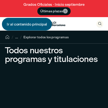
Grados Oficiales · Inicio septiembre
Últimas plazas


Ir al contenido principal


...
Explorar todos los programas
Todos nuestros
programas y titulaciones