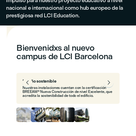
impulso para nuestro proyecto educativo a nivel
nacional e internacional como hub europeo de la
prestigiosa red LCI Education.
Bienvenidxs al nuevo
campus de LCI Barcelona
Diseño sostenible


Nuestras instalaciones cuentan con la certificación
BREEAM® Nueva Construcción de nivel Excelente, que
acredita la sostenibilidad de todo el edificio.