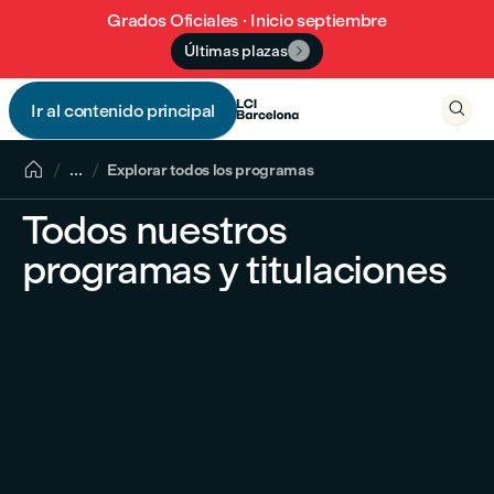
Grados Oficiales · Inicio septiembre
Últimas plazas


Ir al contenido principal


...
Explorar todos los programas
Todos nuestros
programas y titulaciones