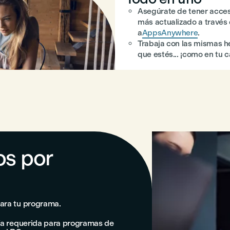
Asegúrate de tener acces
más actualizado a través 
a
AppsAnywhere
.
Trabaja con las mismas h
que estés... ¡como en tu c
os por
para tu programa.
ía requerida para programas de