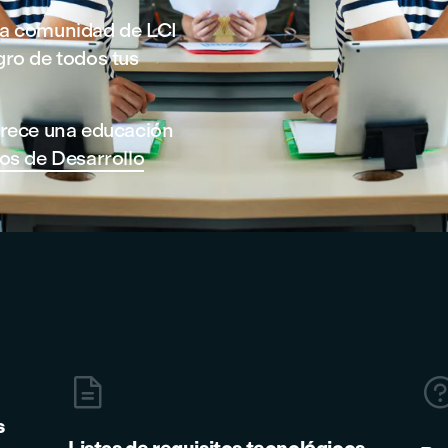
a la comunidad de LCI
gro de todos tus
frece una educación
os de Desarrollo

s