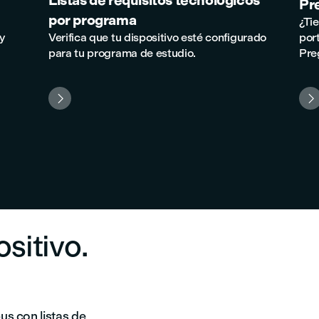
Listas de requisitos tecnológicos
Pr
por programa
¿Ti
y
Verifica que tu dispositivo esté configurado
por
para tu programa de estudio.
Pre


sitivo.
us con listas de