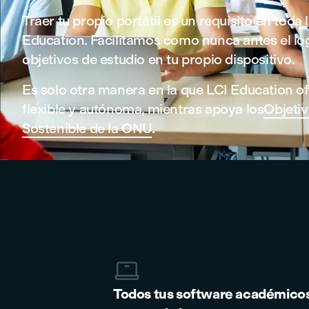
Traer tu propio portátil es un requisito en tod
Education. Facilitamos como nunca antes el lo
objetivos de estudio en tu propio dispositivo.
Es solo otra manera en la que LCI Education o
flexible y autónoma, mientras apoya los
Objetiv
Sostenible de la ONU
.

Todos tus software académico