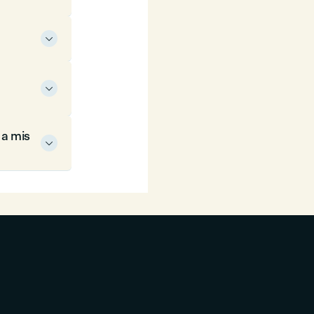


 a mis
