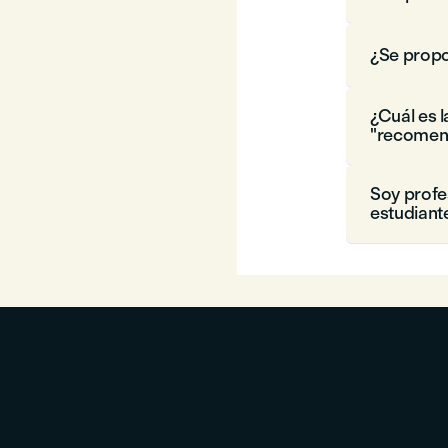
¿Se prop
¿Cuál es l
"recomen
Soy profe
estudiant