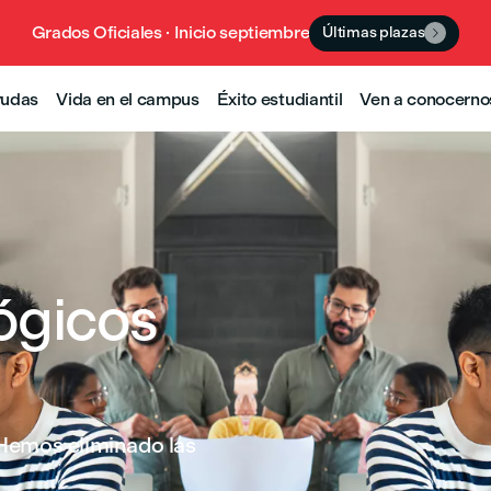
Grados Oficiales · Inicio septiembre
Últimas plazas

yudas
Vida en el campus
Éxito estudiantil
Ven a conocerno
ógicos
 Hemos eliminado las