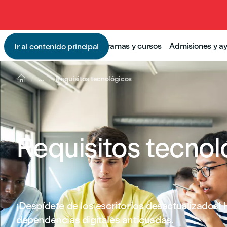
Programas y cursos
Admisiones y a
Ir al contenido principal

...
Requisitos tecnológicos
Requisitos tecnol
¡Despídete de los escritorios desactualizados!
dependencias digitales anticuadas.