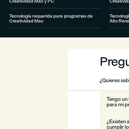
Creatividad Mac y PC
Creativi
Tecnología requerida para programas de
Tecnolog
Creatividad Mac
Alto Ren
Pregu
¿Quieres sabe
Tengo un 
para mi 
¿Existen 
cumplir l