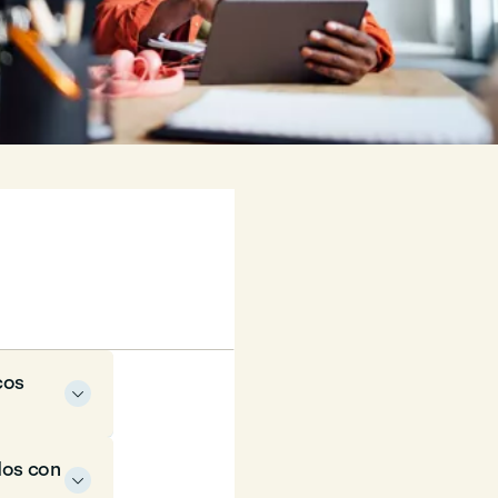
cos

dos con
