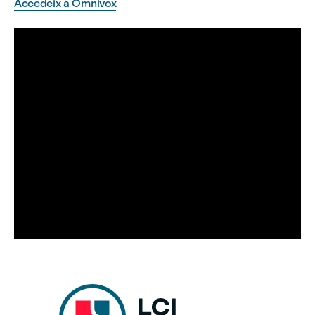
Accedeix a Omnivox


