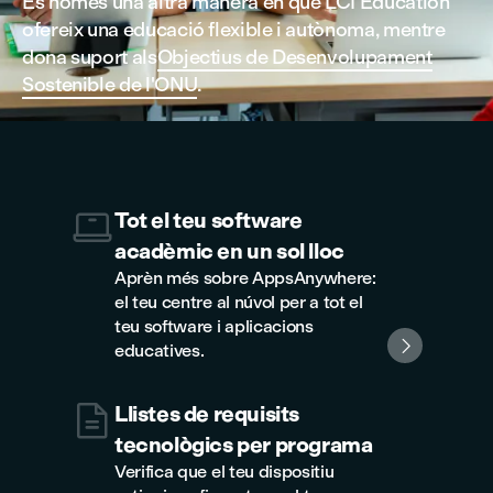
És només una altra manera en què LCI Education
ofereix una educació flexible i autònoma, mentre
dona suport als
Objectius de Desenvolupament
Sostenible de l'ONU
.

Tot el teu software
acadèmic en un sol lloc
Aprèn més sobre AppsAnywhere:
el teu centre al núvol per a tot el
teu software i aplicacions

educatives.

Llistes de requisits
tecnològics per programa
Verifica que el teu dispositiu