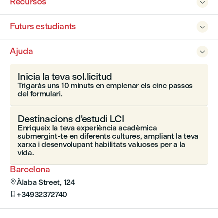
Recursos

Futurs estudiants

Ajuda

Inicia la teva sol.licitud
Trigaràs uns 10 minuts en emplenar els cinc passos
del formulari.
Destinacions d'estudi LCI
Enriqueix la teva experiència acadèmica
submergint-te en diferents cultures, ampliant la teva
xarxa i desenvolupant habilitats valuoses per a la
vida.
Barcelona
Àlaba Street, 124

+34932372740
