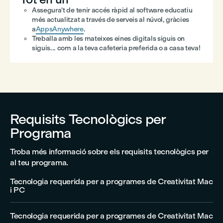
Assegura't de tenir accés ràpid al software educatiu
més actualitzat a través de serveis al núvol, gràcies
a
AppsAnywhere
.
Treballa amb les mateixes eines digitals siguis on
siguis... com a la teva cafeteria preferida o a casa teva!
Requisits Tecnològics per
Programa
Troba més informació sobre els requisits tecnològics per
al teu programa.
Tecnologia requerida per a programes de Creativitat Mac
i PC
Tecnologia requerida per a programes de Creativitat Mac