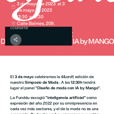
3 de mayo de 2023
al 3

de mayo de 2023
12:30
a 13:30

Calle Balmes, 209.

COMPARTIR

El
3 de mayo
celebramos la 4&ordf; edición de
nuestro
Simposio de Moda
. A las
12:30h
tendrá
lugar el panel
"Diseño de moda con IA by Mango"
.
La Fundéu escogió
"inteligencia artificial"
como
expresión del año 2022 por su omnipresencia en
cada vez más sectores, y el de la moda no es una