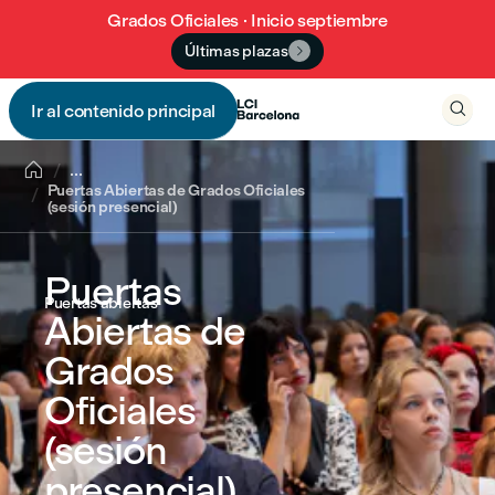
Grados Oficiales · Inicio septiembre
Últimas plazas


Ir al contenido principal


...
Puertas Abiertas de Grados Oficiales
(sesión presencial)
Puertas
Puertas abiertas
Abiertas de
Grados
Oficiales
(sesión
presencial)