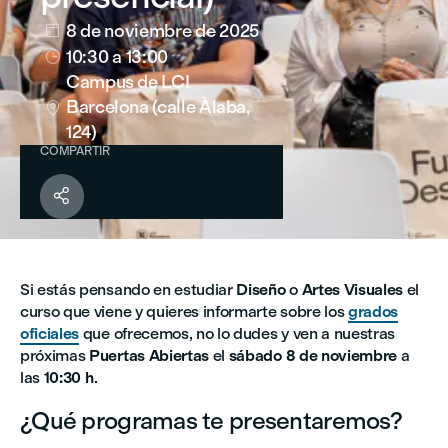
8 de noviembre de 2025

10:30
a 13:00

Campus de LCI
Barcelona (calle Àlaba,

124)
COMPARTIR

Si estás pensando en estudiar
Diseño
o
Artes Visuales
el
curso que viene y quieres informarte sobre los
grados
oficiales
que ofrecemos, no lo dudes y ven a nuestras
próximas
Puertas Abiertas
el
sábado 8 de noviembre
a
las
10:30 h
.
¿Qué programas te presentaremos?