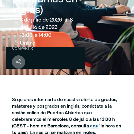
inglés)
8 de julio de 2026
al 8

de julio de 2026
13:00
a 14:00

Online

COMPARTIR

Si quieres informarte de nuestra oferta de
grados,
másteres y posgrados en inglés
, conéctate a la
sesión online de Puertas Abiertas
que
celebraremos el
miércoles 8 de julio a las 13:00 h
(CEST - hora de Barcelona, consulta
aquí
la hora en
tu país)
. La sesión se realizará en
inglés
.