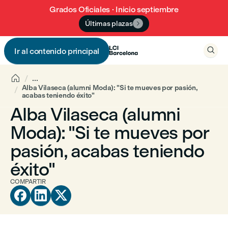
Grados Oficiales · Inicio septiembre
Últimas plazas


Ir al contenido principal


...
Alba Vilaseca (alumni Moda): "Si te mueves por pasión,
acabas teniendo éxito"
Alba Vilaseca (alumni
Moda): "Si te mueves por
pasión, acabas teniendo
éxito"
COMPARTIR


