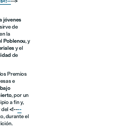
s<!--
-->
a jóvenes
 sirve de
en la
el
Poblenou
, y
riales
y el
lidad
de
 los Premios
resas e
abajo
ierto
, por un
io a fin y,
r del
<!--
--
o, durante el
ición.