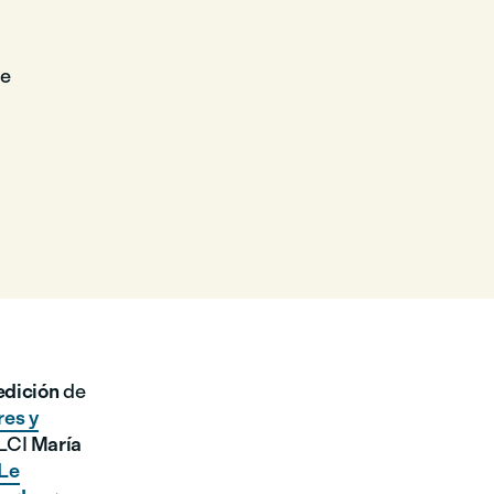
ue
edición
de
res y
 LCI
María
Le