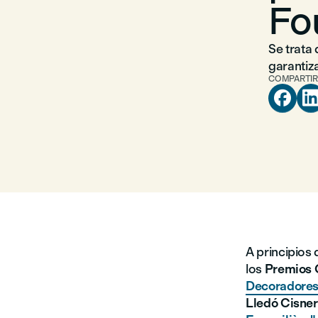
Fo
Se trata
garantiz
COMPARTIR

A principios 
los
Premios
Decoradores
Lledó Cisne