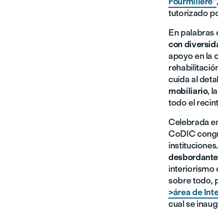
Fourmilière"
tutorizado p
En palabras 
con diversid
apoyo en la 
rehabilitaci
cuida al det
mobiliario
, l
todo el recin
Celebrada en
CoDIC congre
instituciones
desbordante 
interiorismo 
sobre todo, p
>área de Inte
cual se inau