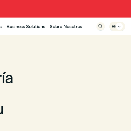
s
Business Solutions
Sobre Nosotros

es

ía
u