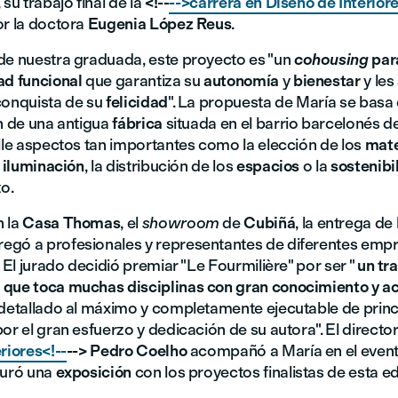
, su trabajo final de la
<!--
-->carrera en Diseño de Interiore
or la doctora
Eugenia López Reus
.
de nuestra graduada, este proyecto es "un
cohousing
par
ad funcional
que garantiza su
autonomía
y
bienestar
y les
conquista de su
felicidad
". La propuesta de María se basa 
ón de una antigua
fábrica
situada en el barrio barcelonés d
alle aspectos tan importantes como la elección de los
mate
a
iluminación
, la distribución de los
espacios
o la
sostenibi
to.
 la
Casa Thomas
, el
showroom
de
Cubiñá
, la entrega de
gó a profesionales y representantes de diferentes emp
. El jurado decidió premiar "Le Fourmilière" por ser "
un tr
que toca muchas disciplinas con gran conocimiento y ac
detallado al máximo y completamente ejecutable de princip
or el gran esfuerzo y dedicación de su autora". El directo
riores<!--
--> Pedro Coelho
acompañó a María en el event
guró una
exposición
con los proyectos finalistas de esta ed