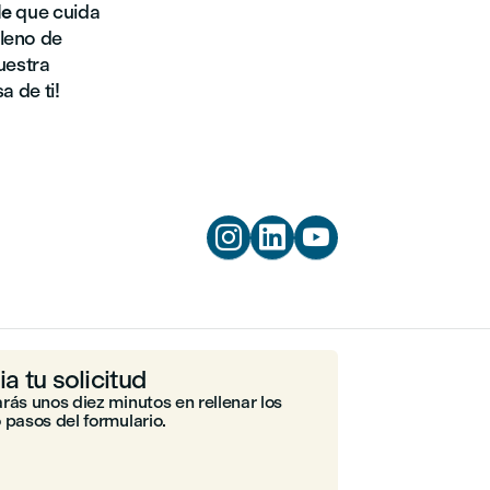
le
que cuida
lleno de
nuestra
a de ti!



ia tu solicitud
rás unos diez minutos en rellenar los
 pasos del formulario.