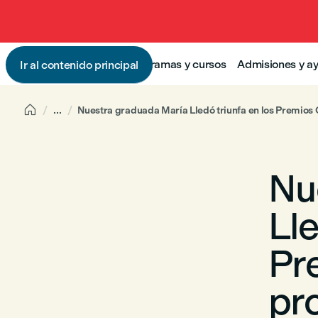
Programas y cursos
Admisiones y a
Ir al contenido principal

...
Nuestra graduada María Lledó triunfa en los Premios 
Nu
Lle
Pr
pr