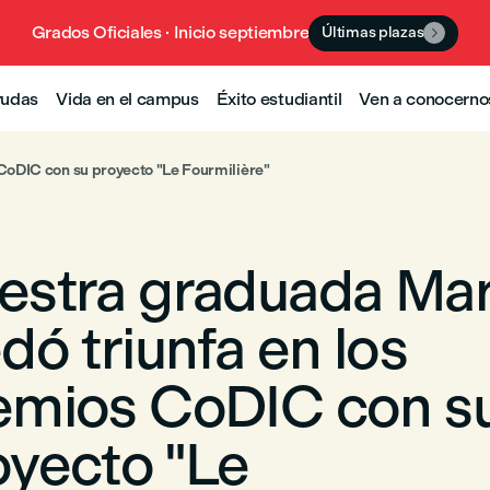
Grados Oficiales · Inicio septiembre
Últimas plazas

yudas
Vida en el campus
Éxito estudiantil
Ven a conocerno
CoDIC con su proyecto "Le Fourmilière"
estra graduada Mar
dó triunfa en los
emios CoDIC con s
oyecto "Le