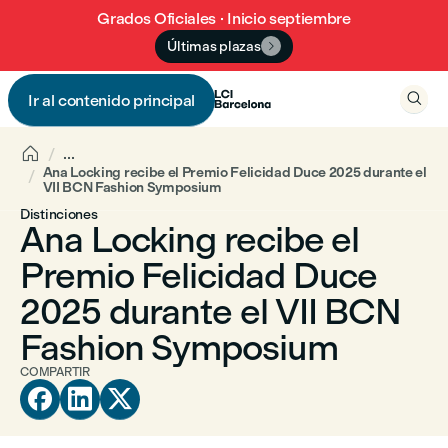
Grados Oficiales · Inicio septiembre
Últimas plazas


Ir al contenido principal


...
Ana Locking recibe el Premio Felicidad Duce 2025 durante el
VII BCN Fashion Symposium
Distinciones
Ana Locking recibe el
Premio Felicidad Duce
2025 durante el VII BCN
Fashion Symposium
COMPARTIR


