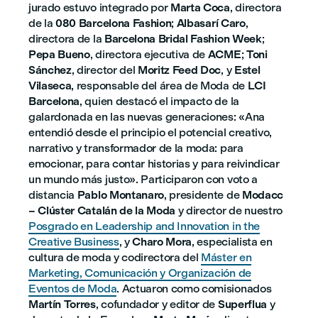
jurado estuvo integrado por
Marta Coca
, directora
de la
080 Barcelona Fashion
;
Albasarí Caro
,
directora de la
Barcelona Bridal Fashion Week
;
Pepa Bueno
, directora ejecutiva de
ACME
;
Toni
Sánchez
, director del
Moritz Feed Doc
, y
Estel
Vilaseca
, responsable del área de Moda de
LCI
Barcelona
, quien destacó el impacto de la
galardonada en las nuevas generaciones: «Ana
entendió desde el principio el potencial creativo,
narrativo y transformador de la moda: para
emocionar, para contar historias y para reivindicar
un mundo más justo». Participaron con voto a
distancia
Pablo Montanaro
, presidente de
Modacc
– Clúster Catalán de la Moda
y director de nuestro
Posgrado en Leadership and Innovation in the
Creative Business
, y
Charo Mora
, especialista en
cultura de moda y codirectora del
Máster en
Marketing, Comunicación y Organización de
Eventos de Moda
. Actuaron como comisionados
Martín Torres
, cofundador y editor de
Superflua
y