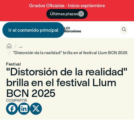
Grados Oficiales · Inicio septiembre
Últimas plazas


Ir al contenido principal


...
"Distorsión de la realidad" brilla en el festival Llum BCN 2025
Festival
"Distorsión de la realidad"
brilla en el festival Llum
BCN 2025
COMPARTIR


