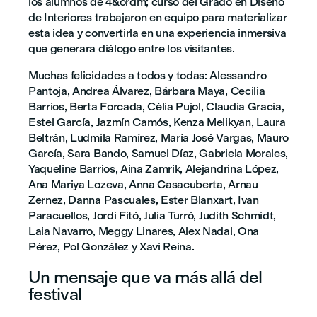
los alumnos de 4&ordm; curso del Grado en Diseño
de Interiores trabajaron en equipo para materializar
esta idea y convertirla en una experiencia inmersiva
que generara diálogo entre los visitantes.
Muchas felicidades a todos y todas: Alessandro
Pantoja, Andrea Álvarez, Bárbara Maya, Cecilia
Barrios, Berta Forcada, Cèlia Pujol, Claudia Gracia,
Estel García, Jazmín Camós, Kenza Melikyan, Laura
Beltrán, Ludmila Ramírez, María José Vargas, Mauro
García, Sara Bando, Samuel Díaz, Gabriela Morales,
Yaqueline Barrios, Aina Zamrik, Alejandrina López,
Ana Mariya Lozeva, Anna Casacuberta, Arnau
Zernez, Danna Pascuales, Ester Blanxart, Ivan
Paracuellos, Jordi Fitó, Julia Turró, Judith Schmidt,
Laia Navarro, Meggy Linares, Alex Nadal, Ona
Pérez, Pol González y Xavi Reina.
Un mensaje que va más allá del
festival