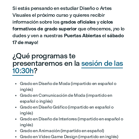
Si estás pensando en estudiar Diseño o Artes
Visuales el próximo curso y quieres recibir
información sobre los
grados oficiales
y
ciclos
formativos de grado superior
que ofrecemos, ¡no lo
dudes y ven a nuestras
Puertas Abiertas
el
sábado
17 de mayo
!
¿Qué programas te
presentaremos en la
sesión de las
10:30h
?
Grado en Diseño de Moda (impartido en español o
inglés)
Grado en Comunicación de Moda (impartido en
español o inglés)
Grado en Diseño Gráfico (impartido en español o
inglés)
Grado en Diseño de Interiores (impartido en español o
inglés)
Grado en Animación (impartido en español)
Grado en Video Game Design (impartido en inglés)