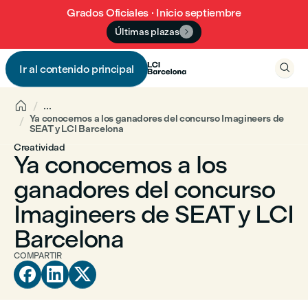
Grados Oficiales · Inicio septiembre
Últimas plazas


Ir al contenido principal


...
Ya conocemos a los ganadores del concurso Imagineers de
SEAT y LCI Barcelona
Creatividad
Ya conocemos a los
ganadores del concurso
Imagineers de SEAT y LCI
Barcelona
COMPARTIR


