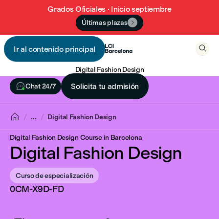
Grados Oficiales · Inicio septiembre
Últimas plazas


Ir al contenido principal

Digital Fashion Design

Solicita tu admisión
Chat 24/7

...
Digital Fashion Design
Digital Fashion Design Course in Barcelona
Digital Fashion Design
Curso de especialización
0CM-X9D-FD