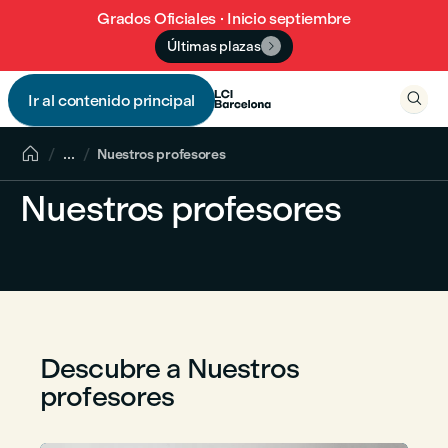
Grados Oficiales · Inicio septiembre
Últimas plazas


Ir al contenido principal


...
Nuestros profesores
Nuestros profesores
Descubre a Nuestros
profesores