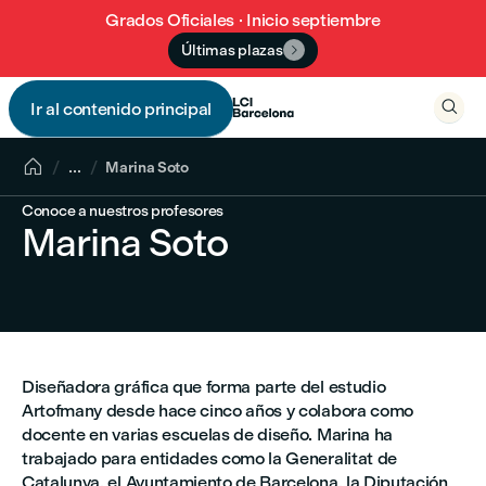
Grados Oficiales · Inicio septiembre
Últimas plazas


Ir al contenido principal


...
Marina Soto
Conoce a nuestros profesores
Marina Soto
Diseñadora gráfica que forma parte del estudio
Artofmany desde hace cinco años y colabora como
docente en varias escuelas de diseño. Marina ha
trabajado para entidades como la Generalitat de
Catalunya, el Ayuntamiento de Barcelona, la Diputación