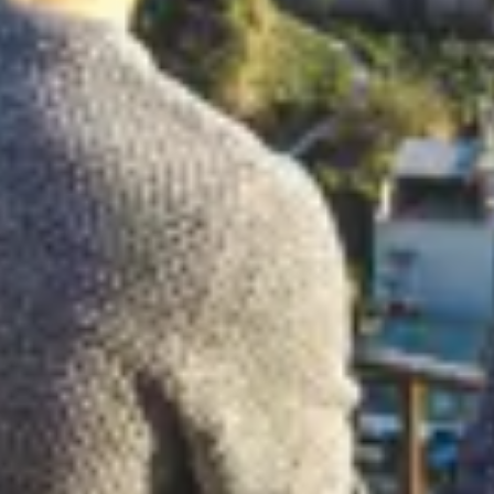
Barcelona representa también una
puerta de entrada
para explorar España y el resto de Europa
, lo que
permite al estudiante aprovechar su estancia para
descubrir otras zonas de la geografía catalana y española
o pasar un fin de semana en capitales europeas como
Milán, Londres o París.
Si la pasión por el
diseño
, la
animación
o
la
fotografía
corre por tus venas, no lo pienses y disfruta
de una
experiencia educativa inolvidable
en LCI
Barcelona.
¡Te esperamos!