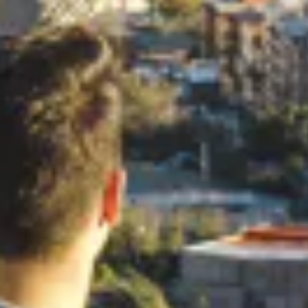
No importa la estación del año,
Barcelona siempre
enamora a sus visitantes
. Es la ciudad perfecta para
formarse por su
energía desbordante
y su
amplia
propuesta de actividades
dentro de un
marco
incomparable
en el que destacan las creativas e
innovadoras obras arquitectónicas del maestro
Antoni
Gaudí
.