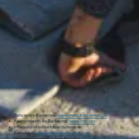
Alojamiento (compartido)
450€ - 750€
Teléfono
45€
Comida
200€ - 300€
Transporte
60€
Seguro médico
60€
Links de interés
Todo sobre Barcelona:
www.meet.barcelona.cat
Ayuntamiento de Barcelona:
www.bcn.cat
Información sobre hacer turismo en
Barcelona:
www.barcelonaturisme.com
Información sobre vivir en España:
www.spanish-living.com