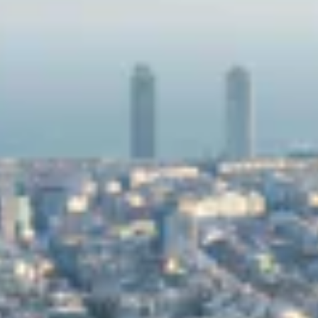
del
Mediterráneo
no solo define su
clima
, marcado por
temperaturas cálidas en verano y suaves en invierno, sino
también su
gastronomía
, muy variada y completa. La
capital catalana está llena de todo tipo de locales, desde
restaurantes tradicionales y bares de tapas hasta
establecimientos de comida internacional (asiática,
mexicana, india, etc.) y cocina fusión.
Barcelona se ha consolidado en los últimos años
como
ciudad de referencia
en el ámbito de
la
vanguardia
, las
tendencias
, el
diseño
y
la
imagen
gracias a una
extensa oferta de ocio y
cultura
que incluye numerosos
museos
(el
MNAC
,
el
MACBA
, el
CCCB
, el
Museu del Disseny
, la
Fundación
Joan Miró
, el
Museo Picasso
,
etc.),
festivales
(el
Primavera Sound
, el
Blanc
, el
Sónar
,
el
D'A Film Festival
, el
Grec
, el
Cruïlla
, etc.) y otros
eventos destacados como
La Mercè
, la
Diada de Sant
Jordi
, la
Barcelona Design Week
o la
080 Barcelona
Fashion
. Infinidad de opciones para pasarlo bien en