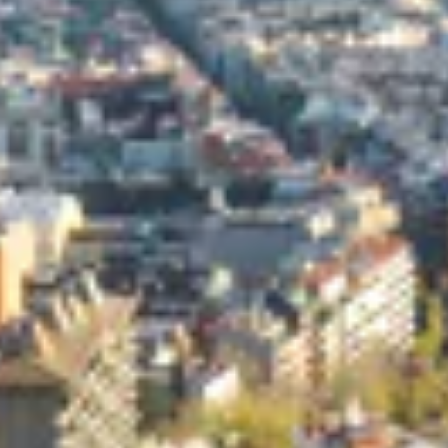
un
entorno seguro
.
¿Por qué estudiar en Barcelona?
LCI Barcelona
, campus europeo de la red
LCI Education
,
brinda al alumno la oportunidad de prepararse para el
mundo profesional en la que es considerada la
cuarta
ciudad más creativa del mundo
. Según el informe
Survey
on the Barcelona City Brand
elaborado por el
BCD
, la
capital catalana
es el
lugar ideal para estudiar
por
su
riqueza
y
diversidad
, además de por la
amabilidad
de
sus gentes.
En lo que al
alojamiento
se refiere, la Escuela
tiene
acuerdos de colaboración
con
residencias de
estudiantes y otros complejos
que ofrecen
condiciones
preferentes
a la comunidad LCI. Al formalizar su
matrícula, el alumno obtendrá una
guía
que incluye toda
la información al respecto y contará con
el
asesoramiento
de los profesionales del centro.