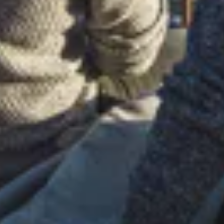
Datos que te serán útiles
Para ayudarte a planificar tu estancia, aquí tienes una
tabla con los
gastos mensuales aproximados
de vivir en
Barcelona (ten en cuenta que las cifras pueden variar
según el barrio, el tipo de alojamiento y las actividades
que realices):
Tipología
Coste/mes