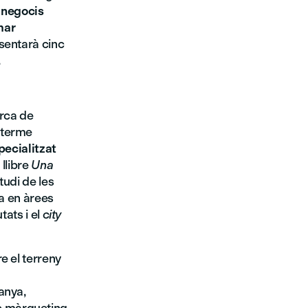
 negocis
mar
sentarà cinc
.
rca de
 terme
pecialitzat
 llibre
Una
tudi de les
da en àrees
tats i el
city
e el terreny
anya,