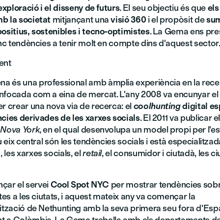
'exploració i el disseny de futurs
. El seu objectiu és que
els
b la societat
mitjançant una
visió 360
i el propòsit de
su
ositius, sostenibles i tecno-optimistes
. La Gema ens pre
inc tendències a tenir molt en compte dins d'aquest sector
ent
 és una professional amb àmplia experiència en la rece
nfocada com a eina de mercat. L'any 2008 va encunyar el
er crear una nova via de recerca: el
coolhunting
digital es
ncies derivades de les xarxes socials
. El 2011 va publicar el
 Nova York
, en el qual desenvolupa un model propi per l'es
eu eix central són les tendències socials i està especialitza
les xarxes socials, el
retail
, el consumidor i ciutadà, les ciu
ançar el servei
Cool Spot NYC
per mostrar tendències sobr
utes a les ciutats, i aquest mateix any va començar la
lització de Nethunting amb la seva primera seu fora d'Esp