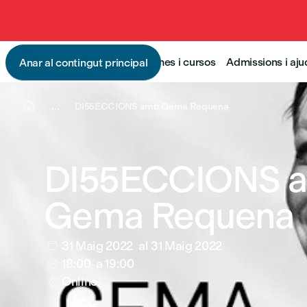
Programes i cursos
Admissions i aj
Anar al contingut principal

...
DI55ECCIONS amb Gema Requena
DI55ECCIONS 
Gema Requena
31 Maig 2022
al 31 Maig 2022

18:00
a 19:00

Online.
