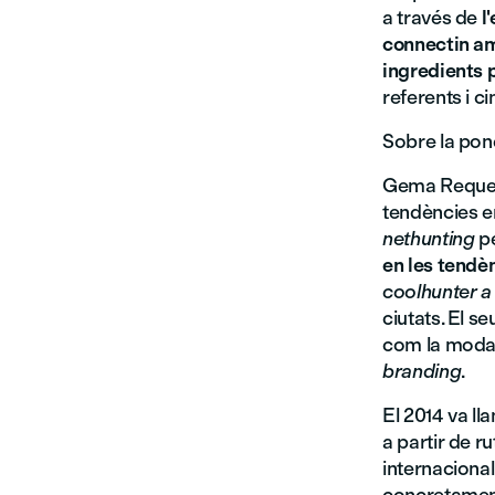
a través de
l
connectin am
ingredients p
referents i c
Sobre la pon
Gema Requena
tendències e
nethunting
p
en les tendè
coolhunter a
ciutats. El s
com la moda, 
branding
.
El 2014 va ll
a partir de r
internaciona