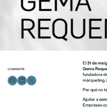
El
31 de mai
Gema Requ
COMPARTIR
fundadora d



màrqueting, in
Per què no te
Ajudar a
cons
Empreses 