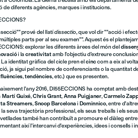
t a Colòmbia. La Gema treballa amb els departaments d
 de diferents agències, marques i institucions.
5ECCIONS?
ssecció"" prové del llatí
dissectio
, que vol dir ""acció i efect
últiples parts per al seu examen"". Aquest és el plantejam
ECCIONS: explorar les diferents àrees del món del
dissen
novació
i la
creativitat
amb l'objectiu d'extreure conclusio
 La identitat gràfica del cicle pren el
cinc
com a eix al volt
ció, ja sigui pel nombre de conferenciants o la quantitat d
nfluències
,
tendències
, etc.) que es presenten.
naixement l'any 2016, DI55ECCIONS ha comptat amb des
m
Martí Guixé
,
Chris Grant
,
Anna Puigjaner
,
Carmelo Zapp
ta Streamers
,
Snoop Barcelona
i
Dominnico
, entre d'altr
 la seva trajectòria professional, els seus treballs i els se
 vetllades també han contribuït a promoure el diàleg entre
mentant així l'intercanvi d'experiències, idees i consells i i