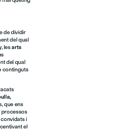
e màrqueting
e de dividir
ent del qual
y
, les
arts
ns
ant del qual
e continguts
tacats
ulla,
es, que ens
us processos
 convidats i
ncentivant el