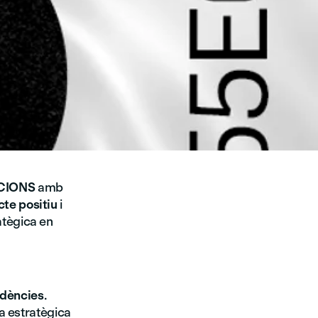
CIONS
amb
te positiu
i
atègica en
dències
.
ia estratègica