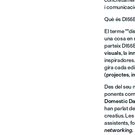
concretamen
i comunicació
Què és DI5
El terme ""di
una cosa en m
parteix DI55
visuals
, la
in
inspiradores.
gira cada edi
(
projectes
,
i
Des del seu 
ponents co
Domestic Da
han parlat de
creatius. Les
assistents, fo
networking
.