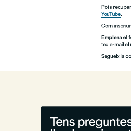
Pots recuper
YouTube
.
Com inscriur
Emplena el f
teu e-mail el
Segueix la c
Tens preguntes