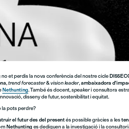
g
no et perdis la nova conferència del nostre cicle
DI55EC
ena
,
trend forecaster
&
vision leader
,
ambaixadora d'impac
e
Nethunting
. També és docent,
speaker
i consultora estr
novació, disseny de futur, sostenibilitat i equitat.
 la pots perdre?
truir el futur des del present
és possible gràcies a les
ten
com
Nethunting
es dediquen a la investigació i la consultor