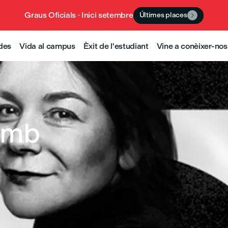
Graus Oficials · Inici setembre
Últimes places

udes
Vida al campus
Èxit de l'estudiant
Vine a conèixer-nos
amb