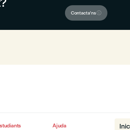
t?

Contacta'ns
Inic
estudiants
Ajuda