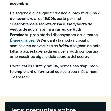
novembre
.
La segona d'elles, que tindrà lloc el pròxim
dilluns 7
de novembre
a les
19:00h
, porta per títol
"Descobreix els secrets d'una dissenyadora de
vestits de núvia"
i anirà a càrrec de
Ruth
Fernández
, propietària i dissenyadora de la marca
Érase una vez
. Si t'encanta la moda nupcial o
somies amb convertir-te en
bridal designer
, no pots
faltar a aquesta xerrada en què la Ruth compartirà
amb nosaltres alguns dels secrets del sector.
L'activitat és
100% gratuïta
, només has d'apuntar-
te
emplenant el formulari
que es troba més amunt.
T'esperem!
Tens preguntes sobre