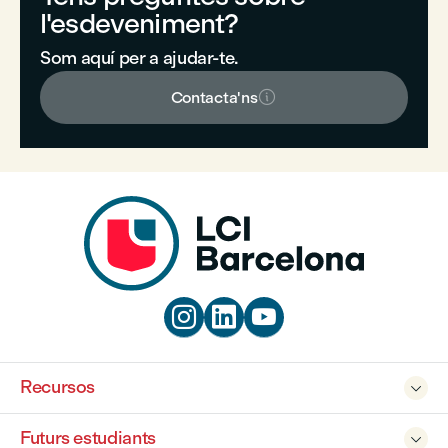
l'esdeveniment?
Som aquí per a ajudar-te.

Contacta'ns



Recursos

Futurs estudiants
