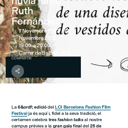
núvia" amb
Ruth
Fernández
7 Novembre 2022
al 7

Novembre 2022
19:00
a 20:00

Carrer de Balmes, 209

COMPARTIR

La
6&ordf; edició
del
LCI Barcelona Fashion Film
Festival
ja és aquí i, fidel a la seva tradició, el
certamen celebra
tres
fashion talks
al nostre
campus prèvies a la
gran gala final
del
25 de