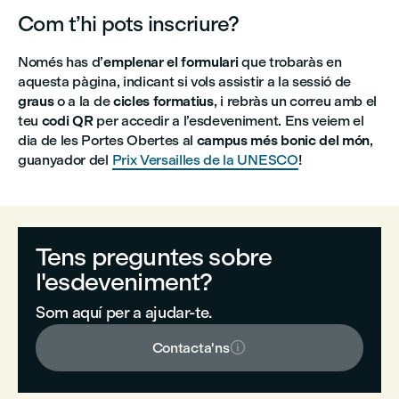
Com t’hi pots inscriure?
Només has d’
emplenar el formulari
que trobaràs en
aquesta pàgina, indicant si vols assistir a la sessió de
graus
o a la de
cicles formatius
, i rebràs un correu amb el
teu
codi QR
per accedir a l’esdeveniment. Ens veiem el
dia de les Portes Obertes al
campus més bonic del món
,
guanyador del
Prix Versailles de la UNESCO
!
Tens preguntes sobre
l'esdeveniment?
Som aquí per a ajudar-te.

Contacta'ns