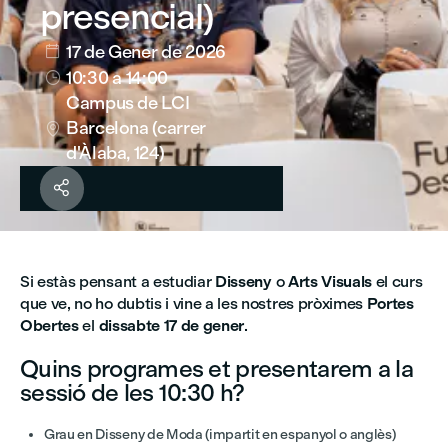
presencial)
17 de Gener de 2026

10:30
a 14:00

Campus de LCI
Barcelona (carrer

d'Àlaba, 124)

Si estàs pensant a estudiar
Disseny
o
Arts Visuals
el curs
que ve, no ho dubtis i vine a les nostres pròximes
Portes
Obertes
el
dissabte 17 de gener
.
Quins programes et presentarem a la
sessió de les 10:30 h?
Grau en Disseny de Moda (impartit en espanyol o anglès)