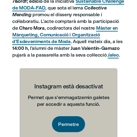
7&ordf; edició
de la iniciativa
Sustainable Challenge
de MODA-FAD
, que sota el lema
Collective
Mending
promou el disseny responsable i
col·laboratiu. L’acte comptarà amb la participació
de
Charo Mora
, codirectora del nostre
Màster en
Màrqueting, Comunicació i Organització
d’Esdeveniments de Moda
. Aquell mateix dia, a les
14:00 h
, l’alumni de màster
Juan Valentín-Gamazo
pujarà a la passarel·la amb la seva col·lecció
Jaleo
.
Instagram està desactivat
Permet que s'emmagatzemin galetes
per accedir a aquesta funció.
Permetre