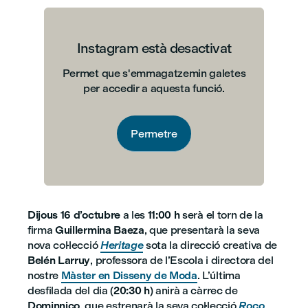
Instagram està desactivat
Permet que s'emmagatzemin galetes
per accedir a aquesta funció.
Permetre
Dijous 16 d’octubre
a les
11:00 h
serà el torn de la
firma
Guillermina Baeza
, que presentarà la seva
nova col·lecció
Heritage
sota la direcció creativa de
Belén Larruy
, professora de l’Escola i directora del
nostre
Màster en Disseny de Moda
. L’última
desfilada del dia (
20:30 h
) anirà a càrrec de
Dominnico
, que estrenarà la seva col·lecció
Roco