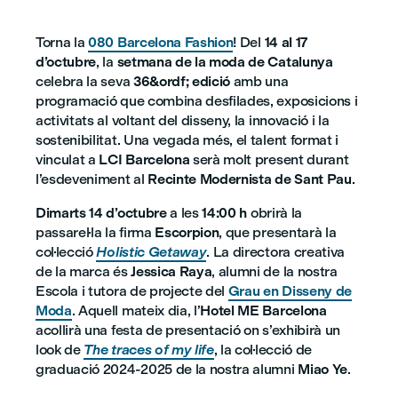
Torna la
080 Barcelona Fashion
! Del
14 al 17
d’octubre
, la
setmana de la moda de Catalunya
celebra la seva
36&ordf; edició
amb una
programació que combina desfilades, exposicions i
activitats al voltant del disseny, la innovació i la
sostenibilitat. Una vegada més, el talent format i
vinculat a
LCI Barcelona
serà molt present durant
l’esdeveniment al
Recinte Modernista de Sant Pau
.
Dimarts 14 d’octubre
a les
14:00 h
obrirà la
passarel·la la firma
Escorpion
, que presentarà la
col·lecció
Holistic Getaway
. La directora creativa
de la marca és
Jessica Raya
, alumni de la nostra
Escola i tutora de projecte del
Grau en Disseny de
Moda
. Aquell mateix dia, l’
Hotel ME Barcelona
acollirà una festa de presentació on s’exhibirà un
look de
The traces of my life
, la col·lecció de
graduació 2024-2025 de la nostra alumni
Miao Ye
.