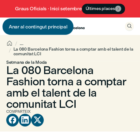
Graus Oficials · Inici setembre
Últimes places


Anar al contingut principal


...
La 080 Barcelona Fashion torna a comptar amb el talent de la
comunitat LCI
Setmana de la Moda
La 080 Barcelona
Fashion torna a comptar
amb el talent de la
comunitat LCI
COMPARTEIX


