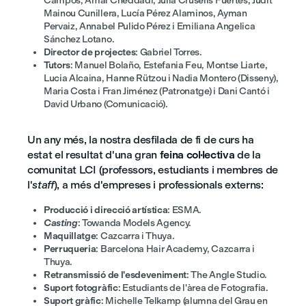
Campos, Amal Cheddadi, Julia Crusells Fuertes, Judit
Mainou Cunillera, Lucía Pérez Alaminos, Ayman
Pervaiz, Annabel Pulido Pérez i Emiliana Angelica
Sánchez Lotano.
Director de projectes
: Gabriel Torres.
Tutors
: Manuel Bolaño, Estefania Feu, Montse Liarte,
Lucia Alcaina, Hanne Rützou i Nadia Montero (Disseny),
Maria Costa i Fran Jiménez (Patronatge) i Dani Cantó i
David Urbano (Comunicació).
Un any més, la nostra desfilada de fi de curs ha
estat el resultat d'una gran
feina col·lectiva
de la
comunitat LCI (professors, estudiants i membres de
l'
staff
), a més d'empreses i professionals externs:
Producció i direcció artística
: ESMA.
Casting
: Towanda Models Agency.
Maquillatge
: Cazcarra i Thuya.
Perruqueria
: Barcelona Hair Academy, Cazcarra i
Thuya.
Retransmissió de l'esdeveniment
: The Angle Studio.
Suport fotogràfic
: Estudiants de l'àrea de Fotografia.
Suport gràfic
: Michelle Telkamp (alumna del Grau en