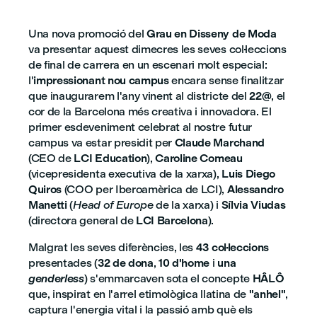
Una nova promoció del
Grau en Disseny de Moda
va presentar aquest dimecres les seves col·leccions
de final de carrera en un escenari molt especial:
l'
impressionant nou campus
encara sense finalitzar
que inaugurarem l'any vinent al districte del
22@
, el
cor de la Barcelona més creativa i innovadora. El
primer esdeveniment celebrat al nostre futur
campus va estar presidit per
Claude Marchand
(CEO de
LCI Education
),
Caroline Comeau
(vicepresidenta executiva de la xarxa),
Luis Diego
Quiros
(COO per Iberoamèrica de LCI),
Alessandro
Manetti
(
Head of Europe
de la xarxa) i
Sílvia Viudas
(directora general de
LCI Barcelona
).
Malgrat les seves diferències, les
43 col·leccions
presentades (
32 de dona
,
10 d'home
i
una
genderless
) s'emmarcaven sota el concepte
HÂLÔ
que, inspirat en l'arrel etimològica llatina de
"anhel"
,
captura l'energia vital i la passió amb què els