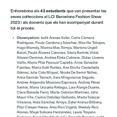
Enhorabona als
43 estudiants
que van presentar les
seves col·leccions al LCI Barcelona Fashion Show
2023 i als docents que els han acompanyat durant
tot el procés:
Dissenyadors
: Judit Arenas Soler, Carla Cámara
Rodríguez, Paula Cardona y Sánchez, Max Illa Tobajas,
Hugo Mamdy, Marina Mas Torroja, Mariona Urgell
Baiori, Paula Álvarez Cánovas, Sònia Bartrés Vidal,
Alisson Dennise, Andrea Eleta Cabrera, Dídac Llorens
Vaillo, Maria Pilar Pascual Capella, Anna Salvador
Fuentes, Maria Solé Puntes, Ana Emilia Castañeda
Gómez, Julia Cots Miquel, Nicole De Semir Núñez,
Anna Garrido Tarroch, Sara Mingorance Segués,
Andres Alejandro Moscoso Espinoza, Andrea Pérez
Santos, Maria Unzueta Retegui, Laia Alargé Duarte,
Clara Bonada Farró, Marta Cebrián Martínez, Júlia
Maurí Vila, Carlos Ordoñez Gallardo, Marta Salazar
Vilanova, Aida Sánchez Arroyo, Estel Alonso Bilbeny,
Pilar Crespo Hereu, Ares Rico Vigatà, Medaly Ruiz
Alonso, Maya Solsona Hernández, Laura Troyano