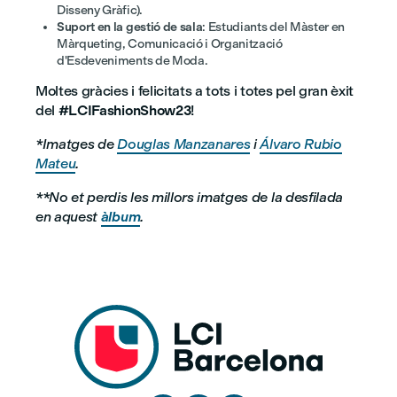
Disseny Gràfic).
Suport en la gestió de sala
: Estudiants del Màster en
Màrqueting, Comunicació i Organització
d'Esdeveniments de Moda.
Moltes gràcies i felicitats a tots i totes pel gran èxit
del
#LCIFashionShow23
!
*Imatges de
Douglas Manzanares
i
Álvaro Rubio
Mateu
.
**No et perdis les millors imatges de la desfilada
en aquest
àlbum
.