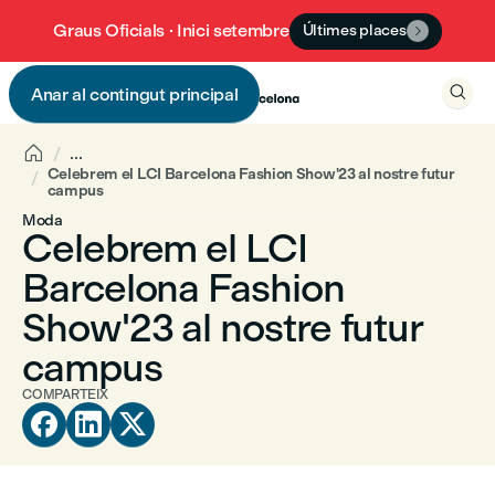
Graus Oficials · Inici setembre
Últimes places


Anar al contingut principal


...
Celebrem el LCI Barcelona Fashion Show'23 al nostre futur
campus
Moda
Celebrem el LCI
Barcelona Fashion
Show'23 al nostre futur
campus
COMPARTEIX


