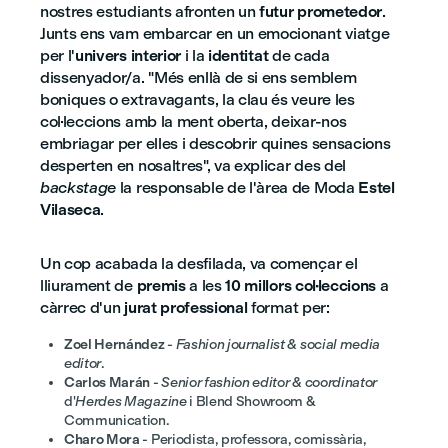
nostres estudiants afronten un
futur prometedor
.
Junts ens vam embarcar en un emocionant viatge
per l'
univers interior
i la
identitat
de cada
dissenyador/a. "Més enllà de si ens semblem
boniques o extravagants, la clau és veure les
col·leccions amb la ment oberta, deixar-nos
embriagar per elles i descobrir quines sensacions
desperten en nosaltres", va explicar des del
backstage
la responsable de l'àrea de Moda
Estel
Vilaseca
.
Un cop acabada la desfilada, va començar el
lliurament de
premis
a les
10 millors col·leccions
a
càrrec d'un
jurat professional
format per:
Zoel Hernández
-
Fashion journalist & social media
editor
.
Carlos Marán
-
Senior fashion editor & coordinator
d'
Herdes Magazine
i Blend Showroom &
Communication.
Charo Mora
- Periodista, professora, comissària,