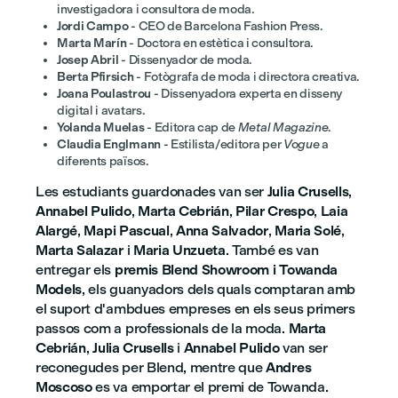
investigadora i consultora de moda.
Jordi Campo
- CEO de Barcelona Fashion Press.
Marta Marín
- Doctora en estètica i consultora.
Josep Abril
- Dissenyador de moda.
Berta Pfirsich
- Fotògrafa de moda i directora creativa.
Joana Poulastrou
- Dissenyadora experta en disseny
digital i avatars.
Yolanda Muelas
- Editora cap de
Metal Magazine
.
Claudia Englmann
- Estilista/editora per
Vogue
a
diferents països.
Les estudiants guardonades van ser
Julia Crusells
,
Annabel Pulido
,
Marta Cebrián
,
Pilar Crespo
,
Laia
Alargé
,
Mapi Pascual
,
Anna Salvador
,
Maria Solé
,
Marta Salazar
i
Maria Unzueta
. També es van
entregar els
premis Blend Showroom i Towanda
Models
, els guanyadors dels quals comptaran amb
el suport d'ambdues empreses en els seus primers
passos com a professionals de la moda.
Marta
Cebrián
,
Julia Crusells
i
Annabel Pulido
van ser
reconegudes per Blend, mentre que
Andres
Moscoso
es va emportar el premi de Towanda.