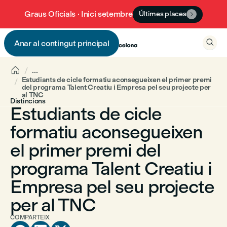
Graus Oficials · Inici setembre
Últimes places


Anar al contingut principal


...
Estudiants de cicle formatiu aconsegueixen el primer premi
del programa Talent Creatiu i Empresa pel seu projecte per
al TNC
Distincions
Estudiants de cicle
formatiu aconsegueixen
el primer premi del
programa Talent Creatiu i
Empresa pel seu projecte
per al TNC
COMPARTEIX