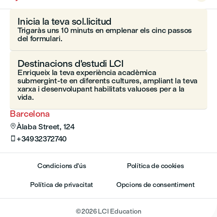
Inicia la teva sol.licitud
Trigaràs uns 10 minuts en emplenar els cinc passos
del formulari.
Destinacions d'estudi LCI
Enriqueix la teva experiència acadèmica
submergint-te en diferents cultures, ampliant la teva
xarxa i desenvolupant habilitats valuoses per a la
vida.
Barcelona
Àlaba Street, 124

+34932372740

Condicions d'ús
Política de cookies
Política de privacitat
Opcions de consentiment
©
2026
LCI Education