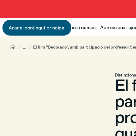
Programes i cursos
Admissions i aj
Anar al contingut principal

...
El film "Decorado", amb participació del professor Ser
Distincions
El
par
pr
gu