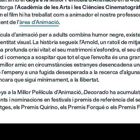
orga l’
Acadèmia de les Arts i les Ciències Cinematogrà
En el film hi ha treballat com a animador el nostre professo
ent de l’
àrea d’Animació
.
ícula d’animació per a adults combina humor negre, existe
ntitat visual. La història segueix l’Arnold, un ratolí de mit
 profunda crisi vital: el seu matrimoni s’esfondra, el seu dia
d i comença a sospitar que tot el que l’envolta és una gran
 millor amic en circumstàncies estranyes desencadena una
 l’empeny a una fugida desesperada a la recerca d’algun
ncara que sigui mínimament, a la llibertat.
a a la Millor Pel·lícula d’Animació,
Decorado
ha acumulat 
s i nominacions en festivals i premis de referència del s
itges, els Premis Quirino, els Premis Forqué o els Premis 