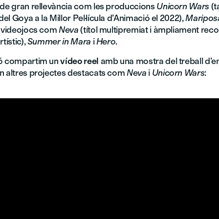
 de gran rellevància com les produccions
Unicorn Wars
(
l Goya a la Millor Pel·lícula d’Animació el 2022),
Maripos
en videojocs com
Neva
(títol multipremiat i àmpliament rec
tístic),
Summer in Mara
i
Hero
.
ió compartim un
vídeo reel
amb una mostra del treball d’en
en altres projectes destacats com
Neva
i
Unicorn Wars
: