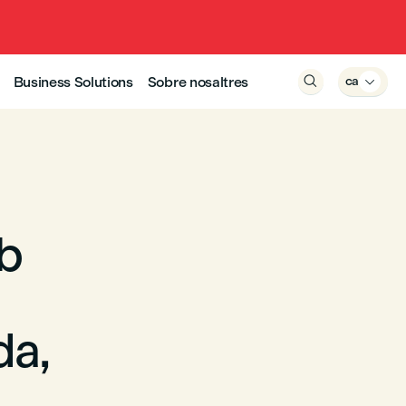
Business Solutions
Sobre nosaltres

ca

mb
da,