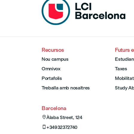
Recursos
Futurs 
Nou campus
Estudian
Omnivox
Taxes
Portafolis
Mobilitat
Treballa amb nosaltres
Study A
Barcelona

Àlaba Street, 124

+34932372740