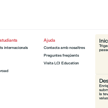
Inic
estudiants
Ajuda
Triga
ts internacionals
Contacta amb nosaltres
passo
Preguntes freqüents
Visita LCI Education
broad
Des
Enriq
subme
la te
valuo