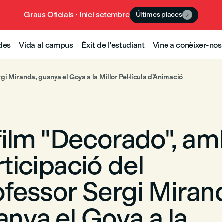
Graus Oficials · Inici setembre
Últimes places

udes
Vida al campus
Èxit de l'estudiant
Vine a conèixer-nos
gi Miranda, guanya el Goya a la Millor Pel·lícula d’Animació
 film "Decorado", a
ticipació del
ofessor Sergi Miran
anya el Goya a la