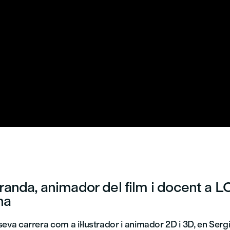
randa, animador del film i docent a L
na
a seva carrera com a il·lustrador i animador 2D i 3D, en Sergi