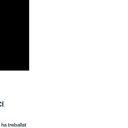

CI
 ha treballat