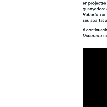
en projectes
guanyadora de
Roberto
, i 
seu apartat ar
A continuac
Decorado
i 