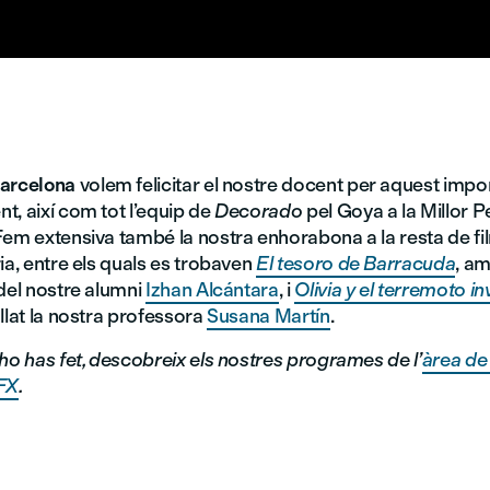
arcelona
volem felicitar el nostre docent per aquest impo
, així com tot l’equip de
Decorado
pel Goya a la Millor Pel
Fem extensiva també la nostra enhorabona a la resta de f
ia, entre els quals es trobaven
El tesoro de Barracuda
, a
del nostre alumni
Izhan Alcántara
, i
Olivia y el terremoto in
llat la nostra professora
Susana Martín
.
ho has fet, descobreix els nostres programes de l’
àrea de
VFX
.