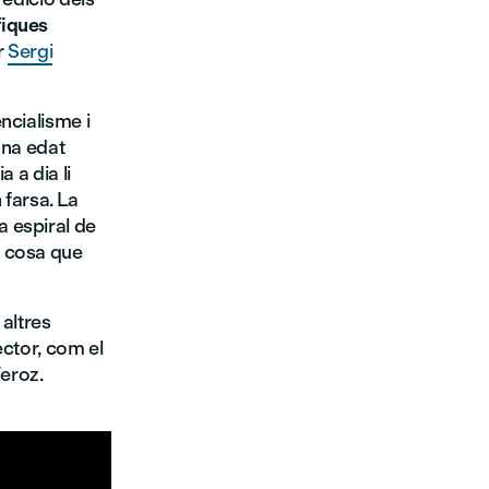
fiques
r
Sergi
ncialisme i
jana edat
 a dia li
 farsa. La
 espiral de
a cosa que
altres
ector, com el
Feroz.