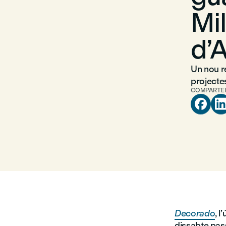
Mil
d’
Un nou r
projecte
COMPARTEI

Decorado
, l
dissabte pas