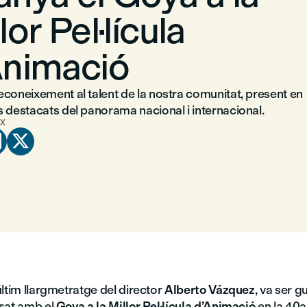
lor Pel·lícula
Animació
econeixement al talent de la nostra comunitat, present en
s destacats del panorama nacional i internacional.
X


’últim llargmetratge del director
Alberto Vázquez
, va ser 
sat amb el
Goya a la Millor Pel·lícula d’Animació
en la 40a