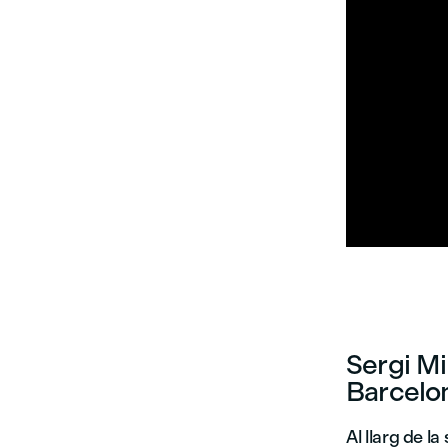


Sergi Mi
Barcelo
Al llarg de l