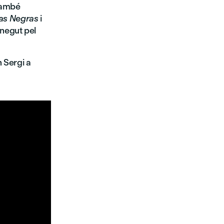
també
as Negras
i
onegut pel
 Sergi a