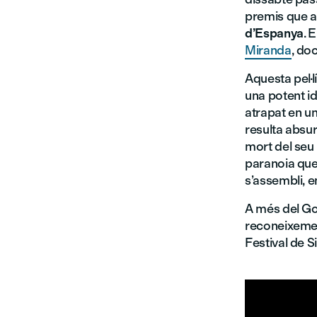
premis que at
d’Espanya
. 
Miranda
, doc
Aquesta pel·l
una potent ide
atrapat en una
resulta absur
mort del seu
paranoia que
s’assembli, e
A més del Goy
reconeixement
Festival de S