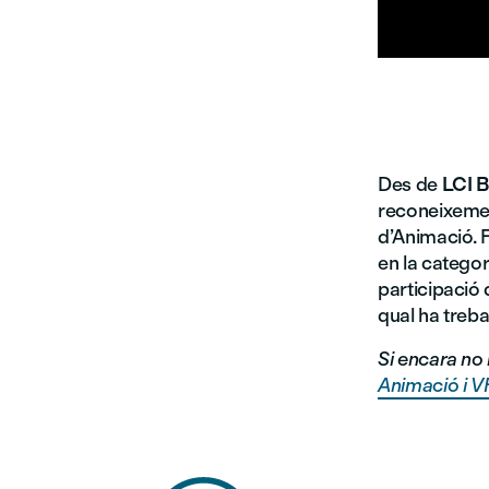


Des de
LCI B
reconeixement
d’Animació. 
en la categor
participació 
qual ha treba
Si encara no 
Animació i 