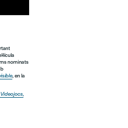

rtant
·lícula
ilms nominats
mb
visible
, en la
 Videojocs,