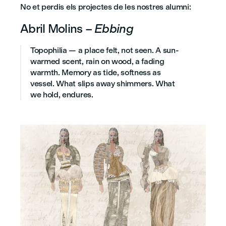
No et perdis els projectes de les nostres alumni:
Abril Molins –
Ebbing
Topophilia — a place felt, not seen. A sun-
warmed scent, rain on wood, a fading
warmth. Memory as tide, softness as
vessel. What slips away shimmers. What
we hold, endures.