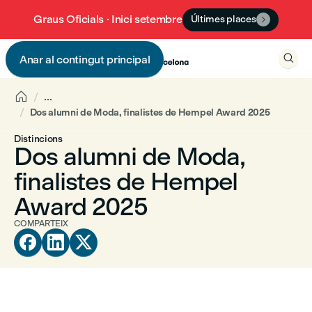
Graus Oficials · Inici setembre
Últimes places


Anar al contingut principal


...
Dos alumni de Moda, finalistes de Hempel Award 2025
Distincions
Dos alumni de Moda,
finalistes de Hempel
Award 2025
COMPARTEIX


