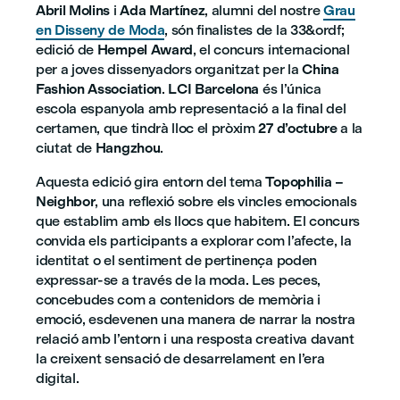
Abril Molins
i
Ada Martínez
, alumni del nostre
Grau
en Disseny de Moda
, són finalistes de la 33&ordf;
edició de
Hempel Award
, el concurs internacional
per a joves dissenyadors organitzat per la
China
Fashion Association
.
LCI Barcelona
és l’única
escola espanyola amb representació a la final del
certamen, que tindrà lloc el pròxim
27 d’octubre
a la
ciutat de
Hangzhou
.
Aquesta edició gira entorn del tema
Topophilia –
Neighbor
, una reflexió sobre els vincles emocionals
que establim amb els llocs que habitem. El concurs
convida els participants a explorar com l’afecte, la
identitat o el sentiment de pertinença poden
expressar-se a través de la moda. Les peces,
concebudes com a contenidors de memòria i
emoció, esdevenen una manera de narrar la nostra
relació amb l’entorn i una resposta creativa davant
la creixent sensació de desarrelament en l’era
digital.