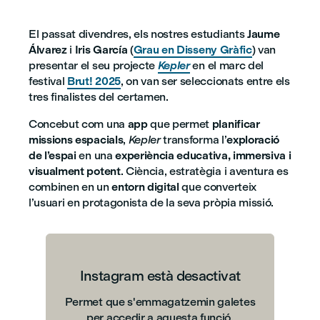
El passat divendres, els nostres estudiants
Jaume
Álvarez
i
Iris García
(
Grau en Disseny Gràfic
) van
presentar el seu projecte
Kepler
en el marc del
festival
Brut! 2025
, on van ser seleccionats entre els
tres finalistes del certamen.
Concebut com una
app
que permet
planificar
missions espacials
,
Kepler
transforma l’
exploració
de l’espai
en una
experiència educativa, immersiva i
visualment potent
. Ciència, estratègia i aventura es
combinen en un
entorn digital
que converteix
l’usuari en protagonista de la seva pròpia missió.
Instagram està desactivat
Permet que s'emmagatzemin galetes
per accedir a aquesta funció.