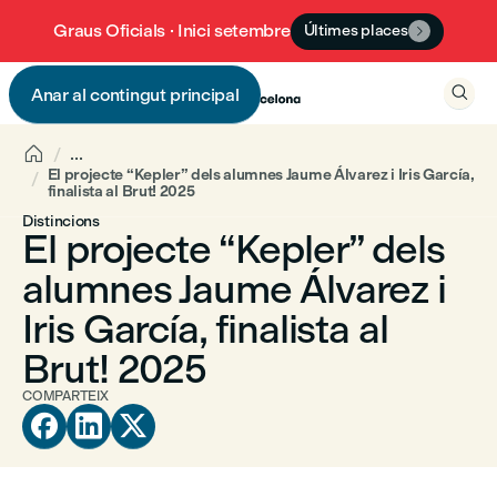
Graus Oficials · Inici setembre
Últimes places


Anar al contingut principal


...
El projecte “Kepler” dels alumnes Jaume Álvarez i Iris García,
finalista al Brut! 2025
Distincions
El projecte “Kepler” dels
alumnes Jaume Álvarez i
Iris García, finalista al
Brut! 2025
COMPARTEIX


