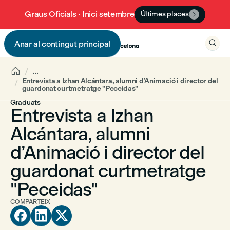
Graus Oficials · Inici setembre
Últimes places


Anar al contingut principal


...
Entrevista a Izhan Alcántara, alumni d’Animació i director del
guardonat curtmetratge "Peceidas"
Graduats
Entrevista a Izhan
Alcántara, alumni
d’Animació i director del
guardonat curtmetratge
"Peceidas"
COMPARTEIX


