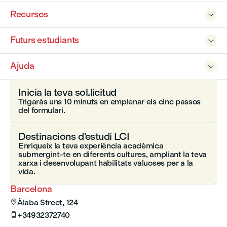
Recursos

Futurs estudiants

Ajuda

Inicia la teva sol.licitud
Trigaràs uns 10 minuts en emplenar els cinc passos
del formulari.
Destinacions d'estudi LCI
Enriqueix la teva experiència acadèmica
submergint-te en diferents cultures, ampliant la teva
xarxa i desenvolupant habilitats valuoses per a la
vida.
Barcelona
Àlaba Street, 124

+34932372740
