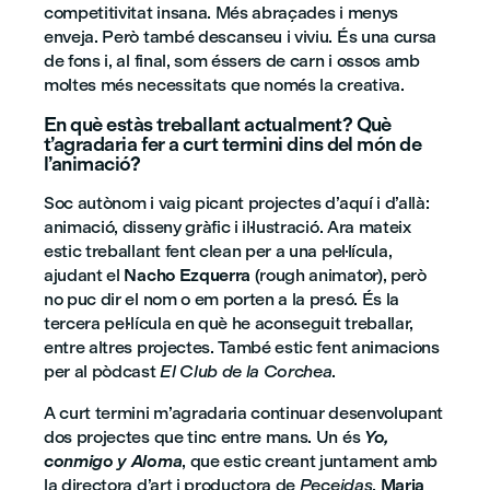
competitivitat insana. Més abraçades i menys
enveja. Però també descanseu i viviu. És una cursa
de fons i, al final, som éssers de carn i ossos amb
moltes més necessitats que només la creativa.
En què estàs treballant actualment? Què
t’agradaria fer a curt termini dins del món de
l’animació?
Soc autònom i vaig picant projectes d’aquí i d’allà:
animació, disseny gràfic i il·lustració. Ara mateix
estic treballant fent clean per a una pel·lícula,
ajudant el
Nacho Ezquerra
(rough animator), però
no puc dir el nom o em porten a la presó. És la
tercera pel·lícula en què he aconseguit treballar,
entre altres projectes. També estic fent animacions
per al pòdcast
El Club de la Corchea
.
A curt termini m’agradaria continuar desenvolupant
dos projectes que tinc entre mans. Un és
Yo,
conmigo y Aloma
, que estic creant juntament amb
la directora d’art i productora de
Peceidas
,
Maria