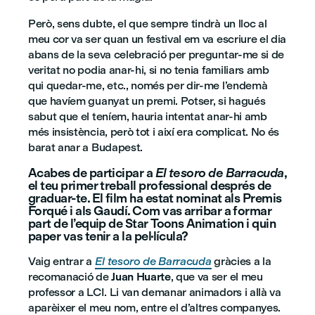
Però, sens dubte, el que sempre tindrà un lloc al
meu cor va ser quan un festival em va escriure el dia
abans de la seva celebració per preguntar-me si de
veritat no podia anar-hi, si no tenia familiars amb
qui quedar-me, etc., només per dir-me l’endemà
que havíem guanyat un premi. Potser, si hagués
sabut que el teníem, hauria intentat anar-hi amb
més insistència, però tot i així era complicat. No és
barat anar a Budapest.
Acabes de participar a
El tesoro de Barracuda
,
el teu primer treball professional després de
graduar-te. El film ha estat nominat als Premis
Forqué i als Gaudí. Com vas arribar a formar
part de l’equip de Star Toons Animation i quin
paper vas tenir a la pel·lícula?
Vaig entrar a
El tesoro de Barracuda
gràcies a la
recomanació de
Juan Huarte
, que va ser el meu
professor a LCI. Li van demanar animadors i allà va
aparèixer el meu nom, entre el d’altres companyes.