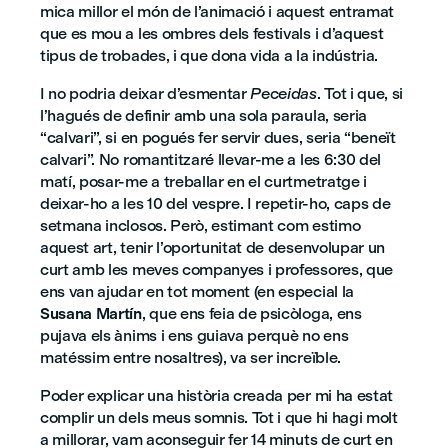
mica millor el món de l’animació i aquest entramat
que es mou a les ombres dels festivals i d’aquest
tipus de trobades, i que dona vida a la indústria.
I no podria deixar d’esmentar
Peceidas
. Tot i que, si
l’hagués de definir amb una sola paraula, seria
“calvari”, si en pogués fer servir dues, seria “beneït
calvari”. No romantitzaré llevar-me a les 6:30 del
matí, posar-me a treballar en el curtmetratge i
deixar-ho a les 10 del vespre. I repetir-ho, caps de
setmana inclosos. Però, estimant com estimo
aquest art, tenir l’oportunitat de desenvolupar un
curt amb les meves companyes i professores, que
ens van ajudar en tot moment (en especial la
Susana Martín
, que ens feia de psicòloga, ens
pujava els ànims i ens guiava perquè no ens
matéssim entre nosaltres), va ser increïble.
Poder explicar una història creada per mi ha estat
complir un dels meus somnis. Tot i que hi hagi molt
a millorar, vam aconseguir fer 14 minuts de curt en