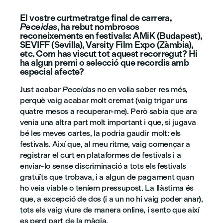
El vostre curtmetratge final de carrera,
Peceidas
, ha rebut nombrosos
reconeixements en festivals: AMiK (Budapest),
SEVIFF (Sevilla), Varsity Film Expo (Zàmbia),
etc. Com has viscut tot aquest recorregut? Hi
ha algun premi o selecció que recordis amb
especial afecte?
Just acabar
Peceidas
no en volia saber res més,
perquè vaig acabar molt cremat (vaig trigar uns
quatre mesos a recuperar-me). Però sabia que ara
venia una altra part molt important i que, si jugava
bé les meves cartes, la podria gaudir molt: els
festivals. Així que, al meu ritme, vaig començar a
registrar el curt en plataformes de festivals i a
enviar-lo sense discriminació a tots els festivals
gratuïts que trobava, i a algun de pagament quan
ho veia viable o teníem pressupost. La llàstima és
que, a excepció de dos (i a un no hi vaig poder anar),
tots els vaig viure de manera online, i sento que així
es perd part de la màgia.