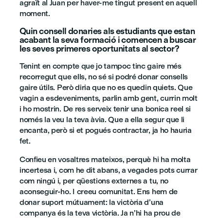
agraït al Juan per haver-me tingut present en aquell
moment.
Quin consell donaries als estudiants que estan
acabant la seva formació i comencen a buscar
les seves primeres oportunitats al sector?
Tenint en compte que jo tampoc tinc gaire més
recorregut que ells, no sé si podré donar consells
gaire útils. Però diria que no es quedin quiets. Que
vagin a esdeveniments, parlin amb gent, currin molt
i ho mostrin. De res serveix tenir una bonica reel si
només la veu la teva àvia. Que a ella segur que li
encanta, però si et pogués contractar, ja ho hauria
fet.
Confieu en vosaltres mateixos, perquè hi ha molta
incertesa i, com he dit abans, a vegades pots currar
com ningú i, per qüestions externes a tu, no
aconseguir-ho. I creeu comunitat. Ens hem de
donar suport mútuament: la victòria d’una
companya és la teva victòria. Ja n’hi ha prou de