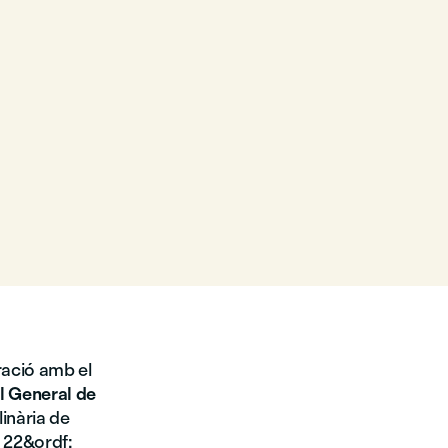
oració amb el
l General de
linària de
a 22&ordf;