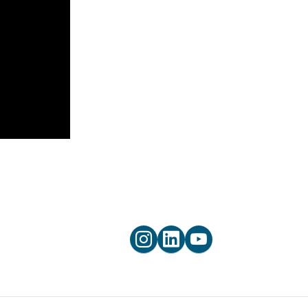



