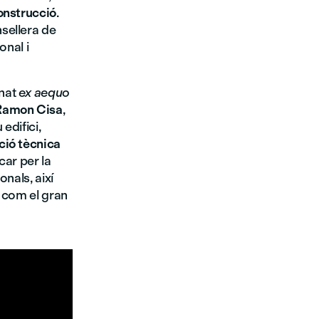
onstrucció
.
nsellera de
onal i
onat
ex aequo
Ramon Cisa
,
 edifici,
ció tècnica
car per la
nals, així
s com el gran