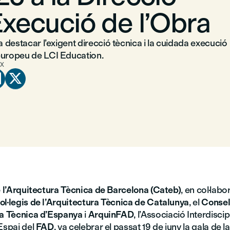
Execució de l’Obra
va destacar l’exigent direcció tècnica i la cuidada execució
europeu de LCI Education.
X


e l’Arquitectura Tècnica de Barcelona (Cateb)
, en col·lab
ol·legis de l’Arquitectura Tècnica de Catalunya
, el
Consel
ra Tècnica d’Espanya
i
ArquinFAD
, l’Associació Interdiscip
Espai del
FAD
, va celebrar el passat 19 de juny la gala de l