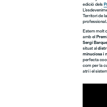
edició dels
P
L’esdevenime
Territori de l
professional.
Estem molt o
amb el
Premi
Sergi Barque
situat al
dist
minuciosa i 
perfecta coor
com per la c
atri i el sist