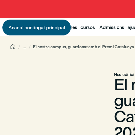
Programes i cursos
Admissions i aj
Anar al contingut principal

...
El nostre campus, guardonat amb el Premi Catalunya C
Nou edifici
El
gu
Ca
202