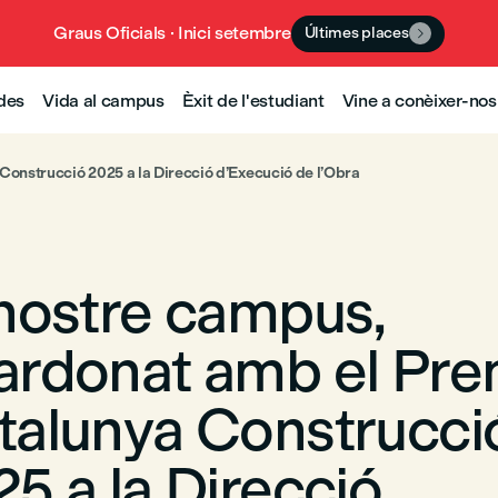
Graus Oficials · Inici setembre
Últimes places

udes
Vida al campus
Èxit de l'estudiant
Vine a conèixer-nos
onstrucció 2025 a la Direcció d’Execució de l’Obra
 nostre campus,
ardonat amb el Pre
talunya Construcci
5 a la Direcció