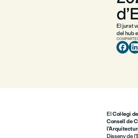
d’
El jurat 
del hub 
COMPARTEI

El
Col·legi d
Consell de C
l’Arquitectu
Disseny de l’