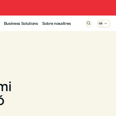
Business Solutions
Sobre nosaltres

ca

mi
ó