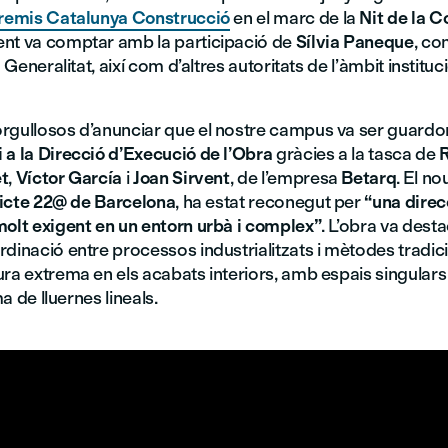
remis Catalunya Construcció
en el marc de la
Nit de la C
nt va comptar amb la participació de
Sílvia Paneque
, co
a Generalitat, així com d’altres autoritats de l’àmbit instituci
rgullosos d’anunciar que el nostre campus va ser guard
 a la Direcció d’Execució de l’Obra
gràcies a la tasca de
t
,
Víctor García
i
Joan Sirvent
, de l’empresa
Betarq
. El nou
ricte 22@ de Barcelona
, ha estat reconegut per
“una direc
molt exigent en un entorn urbà i complex”
. L’obra va desta
dinació entre processos industrialitzats i mètodes tradicio
ura extrema en els acabats interiors, amb espais singular
ema de lluernes lineals.