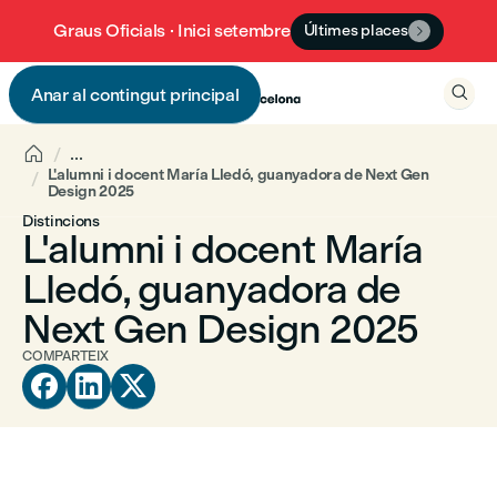
Graus Oficials · Inici setembre
Últimes places


Anar al contingut principal


...
L'alumni i docent María Lledó, guanyadora de Next Gen
Design 2025
Distincions
L'alumni i docent María
Lledó, guanyadora de
Next Gen Design 2025
COMPARTEIX


