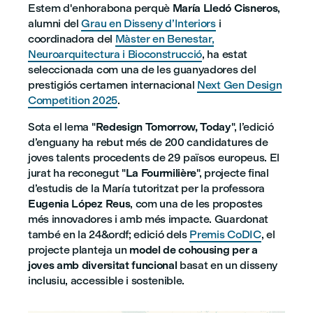
Estem d'enhorabona perquè
María Lledó Cisneros
,
alumni del
Grau en Disseny d’Interiors
i
coordinadora del
Màster en Benestar,
Neuroarquitectura i Bioconstrucció
, ha estat
seleccionada com una de les guanyadores del
prestigiós certamen internacional
Next Gen Design
Competition 2025
.
Sota el lema "
Redesign Tomorrow, Today
", l’edició
d’enguany ha rebut més de 200 candidatures de
joves talents procedents de 29 països europeus. El
jurat ha reconegut "
La Fourmilière
", projecte final
d’estudis de la María tutoritzat per la professora
Eugenia López Reus
, com una de les propostes
més innovadores i amb més impacte. Guardonat
també en la 24&ordf; edició dels
Premis CoDIC
, el
projecte planteja un
model de cohousing per a
joves amb diversitat funcional
basat en un disseny
inclusiu, accessible i sostenible.