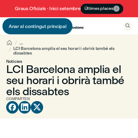
Graus Oficials · Inici setembre
Últimes places


Anar al contingut principal


...
LCI Barcelona amplia el seu horari i obrirà també els
dissabtes
Notícies
LCI Barcelona amplia el
seu horari i obrirà també
els dissabtes
COMPARTEIX


