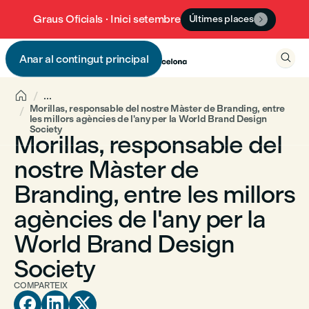
Graus Oficials · Inici setembre
Últimes places


Anar al contingut principal


...
Morillas, responsable del nostre Màster de Branding, entre
les millors agències de l'any per la World Brand Design
Society
Morillas, responsable del
nostre Màster de
Branding, entre les millors
agències de l'any per la
World Brand Design
Society
COMPARTEIX


