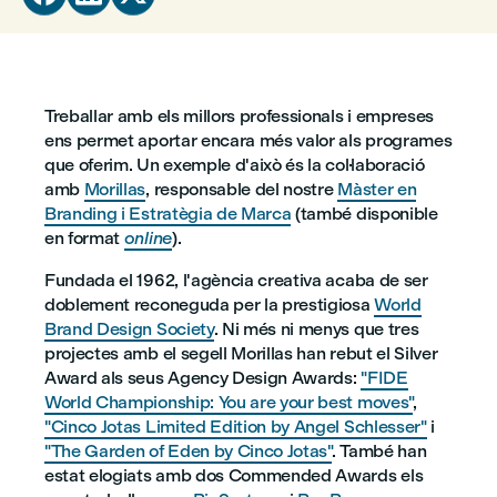
Treballar amb els millors professionals i empreses
ens permet aportar encara més valor als programes
que oferim. Un exemple d'això és la col·laboració
amb
Morillas
, responsable del nostre
Màster en
Branding i Estratègia de Marca
(també disponible
en format
online
).
Fundada el 1962, l'agència creativa acaba de ser
doblement reconeguda per la prestigiosa
World
Brand Design Society
. Ni més ni menys que tres
projectes amb el segell Morillas han rebut el Silver
Award als seus Agency Design Awards:
"FIDE
World Championship: You are your best moves"
,
"Cinco Jotas Limited Edition by Angel Schlesser"
i
"The Garden of Eden by Cinco Jotas"
. També han
estat elogiats amb dos Commended Awards els