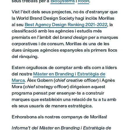
seus treballs per a
BioSystems
i
RooR
.
Vist l'èxit dels seus projectes, no és d'estranyar que
la World Brand Design Society hagi inclòs Morillas
al seu
Best Agency Design Ranking 2021-2022
, la
classificació amb les agències i estudis més
premiats en l'àmbit del
brand design
per a marques
corporatives i de consum. Morillas és una de les
dues úniques agències espanyoles als primers llocs
del rànquing.
Estem orgullosos de comptar amb ells com a líders
del nostre
Màster en Branding i Estratègia de
Marca
. Àlex Gobern (
chief creative officer
) i Agnès
Mora (
chief strategy officer
) dirigeixen aquest
programa pensat per ensenyar-te a construir
marques que estableixin una relació de tu a tu amb
els seus usuaris de manera estratègica.
Enhorabona als nostres companys de Morillas!
Informa't del Màster en Branding i Estratègia de