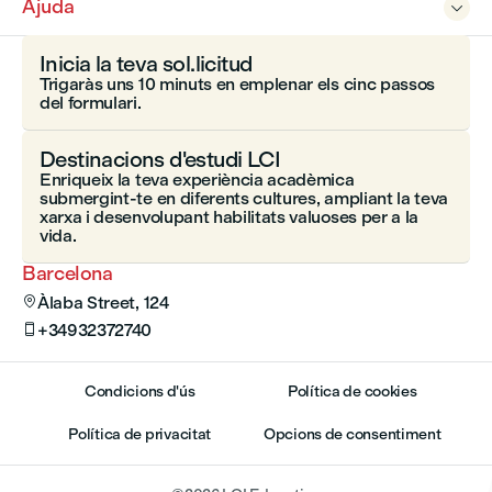
Ajuda

Inicia la teva sol.licitud
Trigaràs uns 10 minuts en emplenar els cinc passos
del formulari.
Destinacions d'estudi LCI
Enriqueix la teva experiència acadèmica
submergint-te en diferents cultures, ampliant la teva
xarxa i desenvolupant habilitats valuoses per a la
vida.
Barcelona
Àlaba Street, 124

+34932372740

Condicions d'ús
Política de cookies
Política de privacitat
Opcions de consentiment