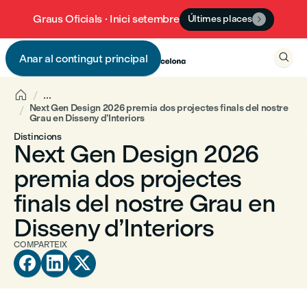
Graus Oficials · Inici setembre
Últimes places


Anar al contingut principal


...
Next Gen Design 2026 premia dos projectes finals del nostre
Grau en Disseny d’Interiors
Distincions
Next Gen Design 2026
premia dos projectes
finals del nostre Grau en
Disseny d’Interiors
COMPARTEIX


