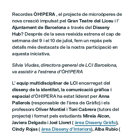
Recordes
ÒH!PERA
, el projecte de microòperes de
nova creació impulsat pel
Gran Teatre del Liceu
i l'
Ajuntament de Barcelona
a través del
Disseny
Hub
? Després de la seva reeixida estrena el cap de
setmana del 9 i el 10 de juliol, fem un repàs pels
detalls més destacats de la nostra participació en
aquesta iniciativa.
Sílvia Viudas, directora general de LCI Barcelona,
va assistir a l'estrena d'ÒH!PERA
L'
equip multidisciplinar de LCI
encarregat del
disseny de la identitat, la comunicació gràfica i
espacial
d'ÒH!PERA ha estat liderat per
Anna
Pallerols
(responsable de l'àrea de Gràfic) i els
professors
Oliver Montiel
i
Toni Cabrera
(tutors del
projecte) i format pels estudiants
Mireia Alcon
,
Javiera Delgado
i
Joel Lloret
(
àrea Disseny Gràfic
),
Cindy Rojas
(
àrea Disseny d'Interiors
),
Alba Rubio
(