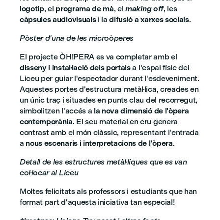
logotip
, el
programa de mà
, el
making off
, les
càpsules audiovisuals
i la
difusió a xarxes socials
.
Pòster d'una de les microòperes
El projecte ÒH!PERA es va completar amb el
disseny i instal·lació dels portals
a l'espai físic del
Liceu per guiar l'espectador durant l'esdeveniment.
Aquestes portes d'estructura metàl·lica, creades en
un únic traç i situades en punts clau del recorregut,
simbolitzen l'accés a
la nova dimensió de l'òpera
contemporània
. El seu material en cru genera
contrast amb el món clàssic, representant l'entrada
a
nous escenaris i interpretacions de l'òpera
.
Detall de les estructures metàl·liques que es van
col·locar al Liceu
Moltes felicitats als professors i estudiants que han
format part d'aquesta iniciativa tan especial!