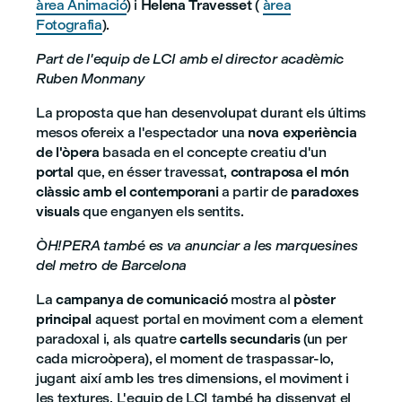
àrea Animació
) i
Helena Travesset
(
àrea
Fotografia
).
Part de l'equip de LCI amb el director acadèmic
Ruben Monmany
La proposta que han desenvolupat durant els últims
mesos ofereix a l'espectador una
nova experiència
de l'òpera
basada en el concepte creatiu d'un
portal
que, en ésser travessat,
contraposa el món
clàssic amb el contemporani
a partir de
paradoxes
visuals
que enganyen els sentits.
ÒH!PERA també es va anunciar a les marquesines
del metro de Barcelona
La
campanya de comunicació
mostra al
pòster
principal
aquest portal en moviment com a element
paradoxal i, als quatre
cartells secundaris
(un per
cada microòpera), el moment de traspassar-lo,
jugant així amb les tres dimensions, el moviment i
les textures. L'equip de LCI també ha dissenyat el