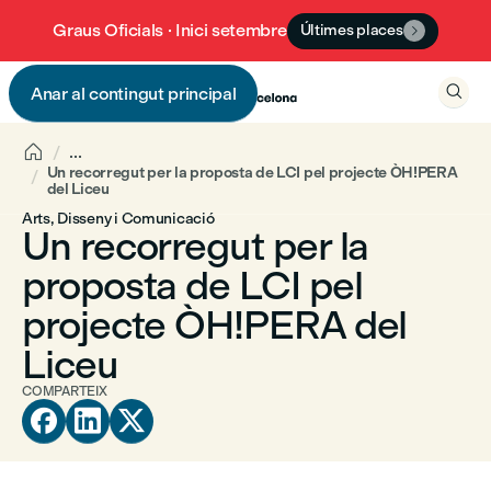
Graus Oficials · Inici setembre
Últimes places


Anar al contingut principal


...
Un recorregut per la proposta de LCI pel projecte ÒH!PERA
del Liceu
Arts, Disseny i Comunicació
Un recorregut per la
proposta de LCI pel
projecte ÒH!PERA del
Liceu
COMPARTEIX


