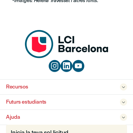
*Imatges: Helena Travesset i altres fonts.



Recursos

Futurs estudiants

Ajuda

Inicia la teva sol.licitud