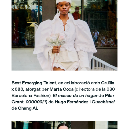
Best Emerging Talent
, en col·laboració amb
Cruïlla
x 080
, atorgat per
Marta Coca
(directora de la 080
Barcelona Fashion):
El museo de un hogar
de
Pilar
Grant
,
000000(*)
de
Hugo Fernández
i
Guachisnai
de
Cheng Ai
.