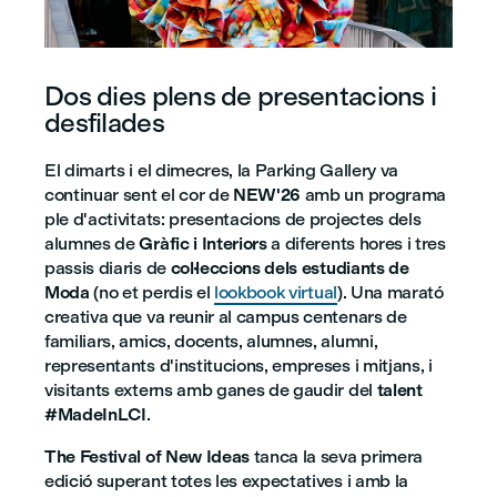
Dos dies plens de presentacions i
desfilades
El dimarts i el dimecres, la Parking Gallery va
continuar sent el cor de
NEW'26
amb un programa
ple d'activitats: presentacions de projectes dels
alumnes de
Gràfic i Interiors
a diferents hores i tres
passis diaris de
col·leccions dels estudiants de
Moda
(no et perdis el
lookbook virtual
). Una marató
creativa que va reunir al campus centenars de
familiars, amics, docents, alumnes, alumni,
representants d'institucions, empreses i mitjans, i
visitants externs amb ganes de gaudir del
talent
#MadeInLCI
.
The Festival of New Ideas
tanca la seva primera
edició superant totes les expectatives i amb la