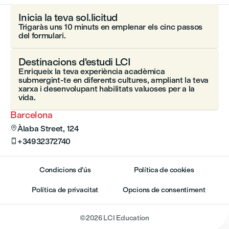
Inicia la teva sol.licitud
Trigaràs uns 10 minuts en emplenar els cinc passos
del formulari.
Destinacions d'estudi LCI
Enriqueix la teva experiència acadèmica
submergint-te en diferents cultures, ampliant la teva
xarxa i desenvolupant habilitats valuoses per a la
vida.
Barcelona
Àlaba Street, 124

+34932372740

Condicions d'ús
Política de cookies
Política de privacitat
Opcions de consentiment
©
2026
LCI Education