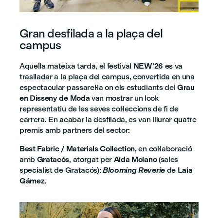
Gran desfilada a la plaça del
campus
Aquella mateixa tarda, el festival
NEW'26
es va
traslladar a la plaça del campus, convertida en una
espectacular passarel·la on els estudiants del
Grau
en Disseny de Moda
van mostrar un look
representatiu de les seves col·leccions de fi de
carrera. En acabar la desfilada, es van lliurar quatre
premis amb partners del sector:
Best Fabric / Materials Collection
, en col·laboració
amb
Gratacós
, atorgat per
Aida Molano
(sales
specialist de Gratacós):
Blooming Reverie
de
Laia
Gámez
.