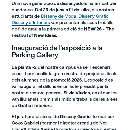
Una nova generació de dissenyadors ha arribat per
quedar-se. Del
29 de juny a l'1 de juliol
, els nostres
estudiants de
Disseny de Moda
,
Disseny Gràfic
i
Disseny d'Interiors
van presentar els seus treballs
de fi de grau a la primera edició de
NEW'26 - The
Festival of New Ideas
.
Inauguració de l'exposició a la
Parking Gallery
La planta -2 del nostre campus va ser l'escenari
escollit per acollir la gran mostra de projectes finals
dels alumnes de la promoció 2026. L'exposició es
va inaugurar el dilluns en un acte presidit per la
nostra directora general,
Sílvia Viudas
, en el qual es
van lliurar els premis als millors treballs de les àrees
de
Gràfic i Interiors
.
El jurat professional de
Disseny Gràfic
, format per
Coko Gabriel
(partner i director creatiu de Not
Found),
Clara Xarrié
(fundadora i directora creativa