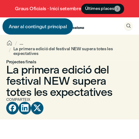
Graus Oficials · Inici setembre
Últimes places


Anar al contingut principal


...
La primera edició del festival NEW supera totes les
expectatives
Projectes finals
La primera edició del
festival NEW supera
totes les expectatives
COMPARTEIX


