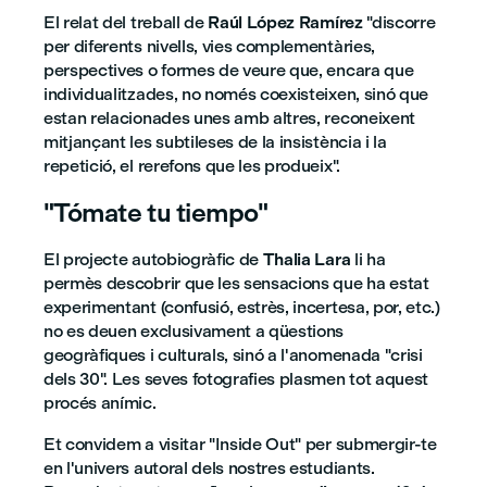
El relat del treball de
Raúl López Ramírez
"discorre
per diferents nivells, vies complementàries,
perspectives o formes de veure que, encara que
individualitzades, no només coexisteixen, sinó que
estan relacionades unes amb altres, reconeixent
mitjançant les subtileses de la insistència i la
repetició, el rerefons que les produeix".
"Tómate tu tiempo"
El projecte autobiogràfic de
Thalia Lara
li ha
permès descobrir que les sensacions que ha estat
experimentant (confusió, estrès, incertesa, por, etc.)
no es deuen exclusivament a qüestions
geogràfiques i culturals, sinó a l'anomenada "crisi
dels 30". Les seves fotografies plasmen tot aquest
procés anímic.
Et convidem a visitar "Inside Out" per submergir-te
en l'univers autoral dels nostres estudiants.