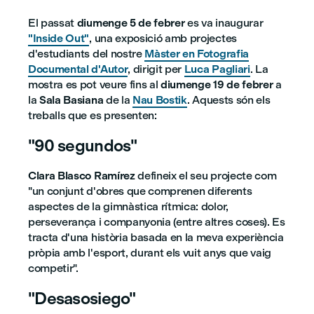
El passat
diumenge 5 de febrer
es va inaugurar
"Inside Out"
, una exposició amb projectes
d'estudiants del nostre
Màster en Fotografia
Documental d'Autor
, dirigit per
Luca Pagliari
. La
mostra es pot veure fins al
diumenge 19 de febrer
a
la
Sala Basiana
de la
Nau Bostik
. Aquests són els
treballs que es presenten:
"90 segundos"
Clara Blasco Ramírez
defineix el seu projecte com
"un conjunt d'obres que comprenen diferents
aspectes de la gimnàstica rítmica: dolor,
perseverança i companyonia (entre altres coses). Es
tracta d'una història basada en la meva experiència
pròpia amb l'esport, durant els vuit anys que vaig
competir".
"Desasosiego"