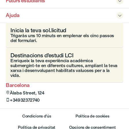
Futurs estudiants

Ajuda

Inicia la teva sol.licitud
Trigaràs uns 10 minuts en emplenar els cinc passos
del formulari.
Destinacions d'estudi LCI
Enriqueix la teva experiència acadèmica
submergint-te en diferents cultures, ampliant la teva
xarxa i desenvolupant habilitats valuoses per a la
vida.
Barcelona
Àlaba Street, 124

+34932372740

Condicions d'ús
Política de cookies
Política de privacitat
Opcions de consentiment