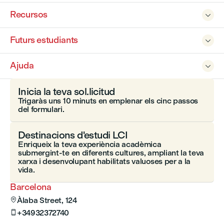
Recursos

Futurs estudiants

Ajuda

Inicia la teva sol.licitud
Trigaràs uns 10 minuts en emplenar els cinc passos
del formulari.
Destinacions d'estudi LCI
Enriqueix la teva experiència acadèmica
submergint-te en diferents cultures, ampliant la teva
xarxa i desenvolupant habilitats valuoses per a la
vida.
Barcelona
Àlaba Street, 124

+34932372740
