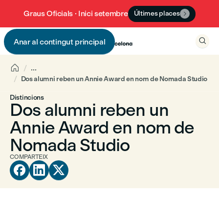
Graus Oficials · Inici setembre
Últimes places


Anar al contingut principal


...
Dos alumni reben un Annie Award en nom de Nomada Studio
Distincions
Dos alumni reben un
Annie Award en nom de
Nomada Studio
COMPARTEIX


