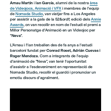
Arnau Martín
i
Ian García
, alumni de la nostra
àrea
de Videojocs, Animació i VFX
i membres de l'equip
de
Nomada Studio
, van viatjar fins a Los Angeles
per assistir a la gala de la 52&ordf; edició dels
Annie
Awards
, on van recollir en nom de l'estudi el premi a
Millor Personatge d'Animació en un Videojoc per
"
Neva
".
L'Arnau i l'Ian treballen des de fa anys a l'estudi
barceloní fundat per
Conrad Roset, Adrián Cuevas i
Roger Mendoza
. Com a integrants de l'equip
d'animació de "Neva", van tenir l'oportunitat
d'assistir a l'esdeveniment en representació de
Nomada Studio, recollir el guardó i pronunciar un
emotiu discurs d'agraïment.