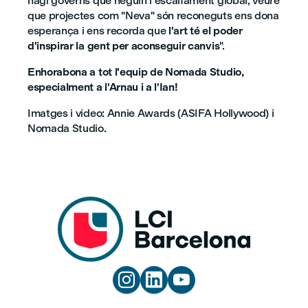
hagi governs que neguin l'escalfament global, veure
que projectes com "Neva" són reconeguts ens dona
esperança i ens recorda que
l'art té el poder
d'inspirar la gent per aconseguir canvis
".
Enhorabona a tot l'equip de Nomada Studio,
especialment a l'Arnau i a l'Ian!
Imatges i video: Annie Awards (ASIFA Hollywood) i
Nomada Studio.


