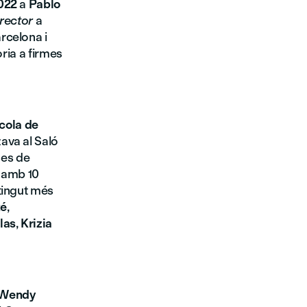
022
a
Pablo
irector
a
rcelona i
òria a firmes
cola de
zava al Saló
ses de
s amb 10
tingut més
té
,
las
,
Krizia
Wendy