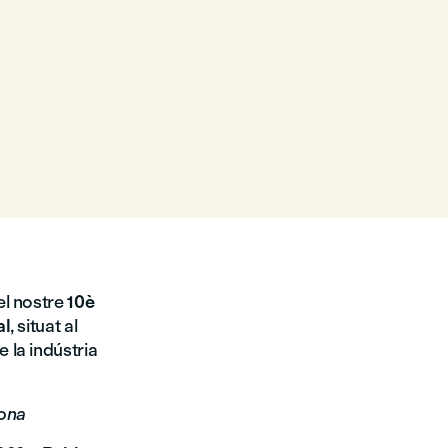
el nostre
10è
al
, situat al
 la indústria
lona