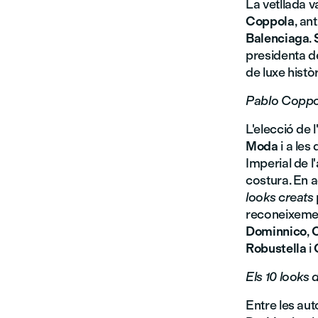
La vetllada 
Coppola
, an
Balenciaga
.
presidenta de
de luxe hist
Pablo Coppol
L'elecció de 
Moda
i a les
Imperial de l
costura. En 
looks creats
reconeixemen
Dominnico
,
C
Robustella
i
Els 10 looks
Entre les aut