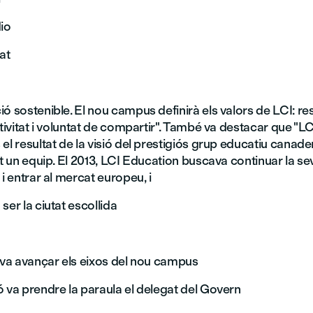
io
at
ó sostenible. El nou campus definirà els valors de LCI: re
ativitat i voluntat de compartir". També va destacar que "LC
el resultat de la visió del prestigiós grup educatiu canade
ot un equip. El 2013, LCI Education buscava continuar la s
 i entrar al mercat europeu, i
ser la ciutat escollida
s va avançar els eixos del nou campus
 va prendre la paraula el delegat del Govern