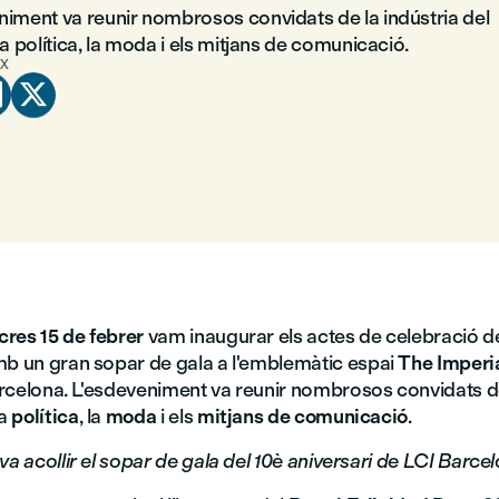
niment va reunir nombrosos convidats de la indústria del
la política, la moda i els mitjans de comunicació.
X


res 15 de febrer
vam inaugurar els actes de celebració d
b un gran sopar de gala a l'emblemàtic espai
The Imperi
rcelona. L'esdeveniment va reunir nombrosos convidats de
la
política
, la
moda
i els
mitjans de comunicació
.
va acollir el sopar de gala del 10è aniversari de LCI Barce