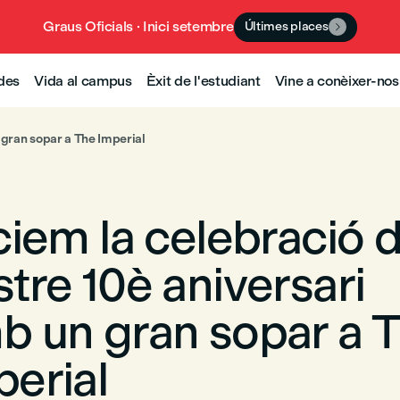
Graus Oficials · Inici setembre
Últimes places

udes
Vida al campus
Èxit de l'estudiant
Vine a conèixer-nos
 gran sopar a The Imperial
ciem la celebració d
tre 10è aniversari
b un gran sopar a 
perial