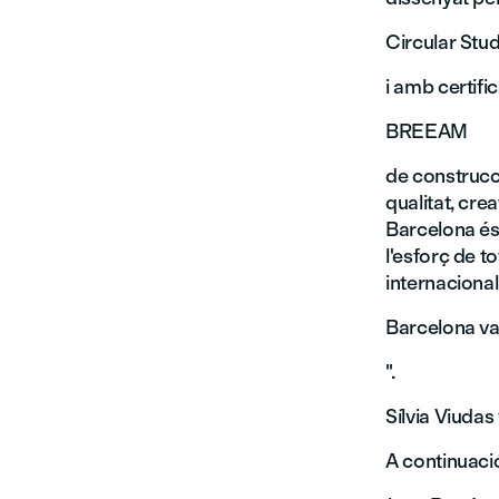
Circular Stud
i amb certific
BREEAM
de construcci
qualitat, cre
Barcelona és 
l'esforç de t
internacional
Barcelona va 
".
Sílvia Viuda
A continuació