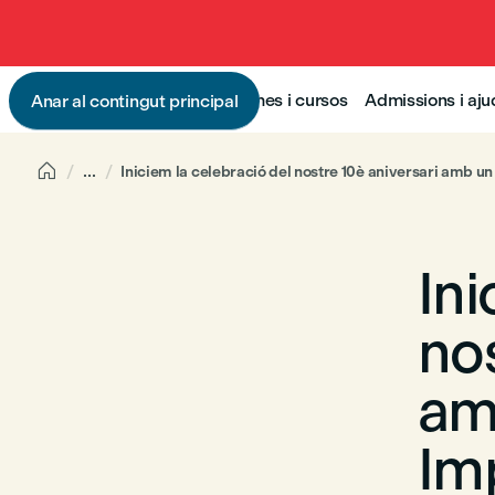
Programes i cursos
Admissions i aj
Anar al contingut principal

...
Iniciem la celebració del nostre 10è aniversari amb un
Ini
nos
am
Im