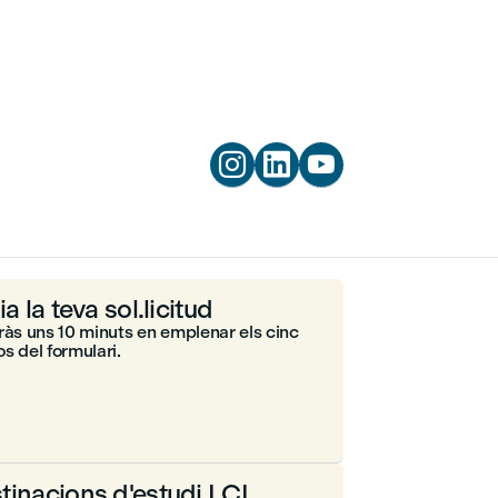



ia la teva sol.licitud
ràs uns 10 minuts en emplenar els cinc
s del formulari.
tinacions d'estudi LCI