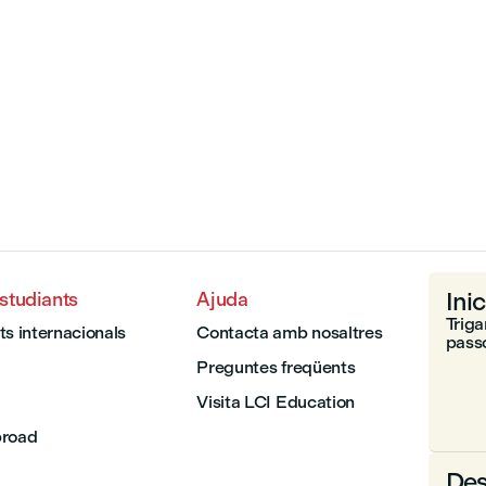
Inic
estudiants
Ajuda
Triga
ts internacionals
Contacta amb nosaltres
passo
Preguntes freqüents
Visita LCI Education
broad
Des