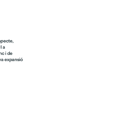
specte,
I a
nc i de
eva expansió