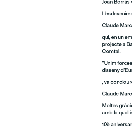
Joan Borràs v
L'esdevenime
Claude Mar
qui, en un em
projecte a Ba
Comtal.
"Unim forces 
disseny d'Eu
, va conclour
Claude March
Moltes gràci
amb la qual i
10è aniversar