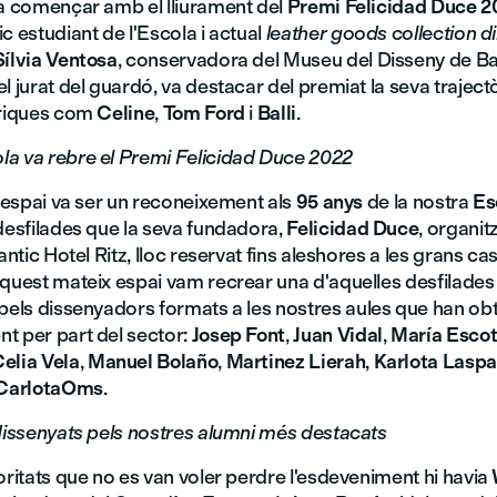
va començar amb el lliurament del
Premi Felicidad Duce 2
tic estudiant de l'Escola i actual
leather goods collection d
Sílvia Ventosa
, conservadora del Museu del Disseny de Ba
l jurat del guardó, va destacar del premiat la seva traject
òriques com
Celine
,
Tom Ford
i
Balli
.
a va rebre el Premi Felicidad Duce 2022
l'espai va ser un reconeixement als
95 anys
de la nostra
Es
 desfilades que la seva fundadora,
Felicidad Duce
, organit
'antic Hotel Ritz, lloc reservat fins aleshores a les grans ca
aquest mateix espai vam recrear una d'aquelles desfilade
pels dissenyadors formats a les nostres aules que han ob
t per part del sector:
Josep Font
,
Juan Vidal
,
María Esco
elia Vela
,
Manuel Bolaño
,
Martinez Lierah
,
Karlota Laspa
CarlotaOms
.
 dissenyats pels nostres alumni més destacats
oritats que no es van voler perdre l'esdeveniment hi havia