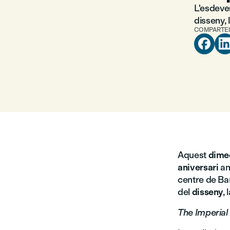
L'esdeve
disseny, 
COMPARTEI

Aquest
dimec
aniversari
am
centre de Ba
del
disseny
, 
The Imperial 