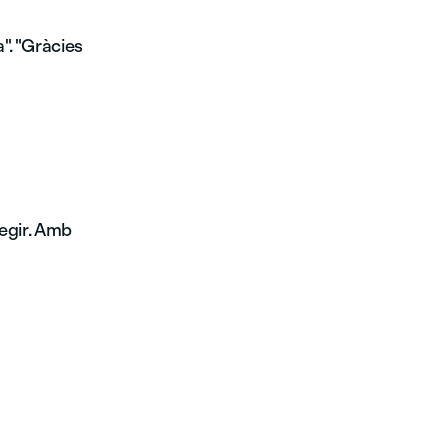
a". "Gràcies
fegir. Amb