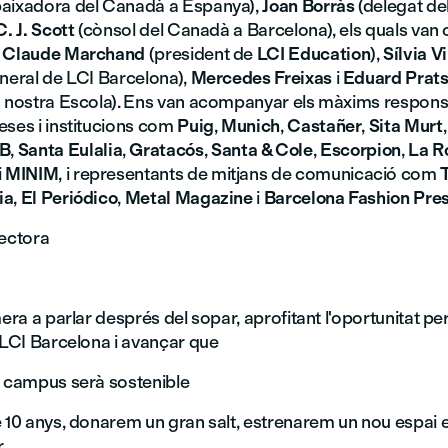
aixadora del Canadà a Espanya),
Joan Borràs
(delegat de
C. J. Scott
(cònsol del Canadà a Barcelona), els quals van 
b
Claude Marchand
(president de
LCI Education
),
Sílvia V
eneral de LCI Barcelona),
Mercedes Freixas
i
Eduard Prat
a nostra Escola). Ens van acompanyar els màxims respon
eses i institucions com
Puig
,
Munich
,
Castañer
,
Sita Murt
B
,
Santa Eulalia
,
Gratacós
,
Santa & Cole
,
Escorpion
,
La R
i
MINIM
, i representants de mitjans de comunicació com
ia
,
El Periódico
,
Metal Magazine
i
Barcelona Fashion Pre
rectora
mera a parlar després del sopar, aprofitant l'oportunitat p
 LCI Barcelona i avançar que
u campus serà sostenible
e 10 anys, donarem un gran salt, estrenarem un nou espai 
r