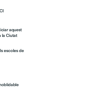
CI
niciar aquest
 la Ciutat
ls escoles de
inoblidable