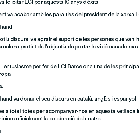
a felicitar LCI per aquests 10 anys d'èxits
nt va acabar amb les paraules del president de la xarxa L
chand
otiu discurs, va agrair el suport de les persones que van i
rcelona partint de l'objectiu de portar la visió canadenca a
i entusiasme per fer de LCI Barcelona una de les principa
ropa"
e.
and va donar el seu discurs en català, anglès i espanyol
es a tots i totes per acompanyar-nos en aquesta vetllada 
niciem oficialment la celebració del nostre
i