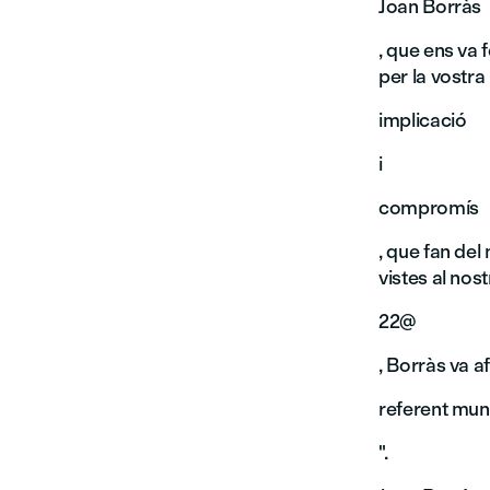
Joan Borràs
, que ens va 
per la vostra
implicació
i
compromís
, que fan del
vistes al nostr
22@
, Borràs va a
referent mund
".