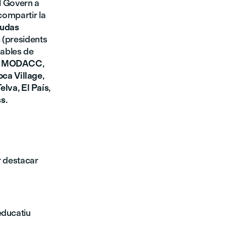
l Govern a
compartir la
iudas
s
(presidents
sables de
,
MODACC
,
oca Village
,
Telva
,
El País
,
ss
.
er destacar
educatiu