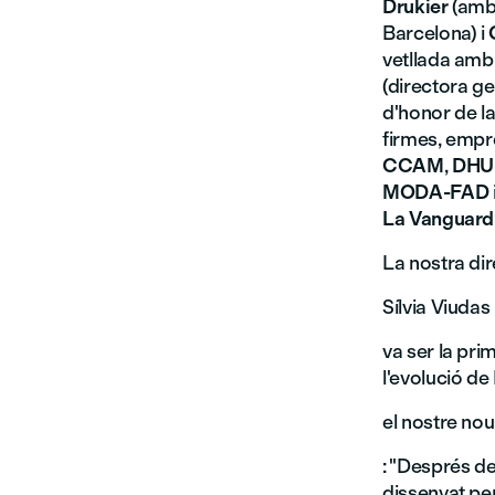
Drukier
(amb
Barcelona) i
vetllada am
(directora g
d'honor de l
firmes, empr
CCAM
,
DHU
MODA-FAD
La Vanguard
La nostra di
Sílvia Viudas
va ser la pri
l'evolució de
el nostre no
: "Després d
dissenyat pe