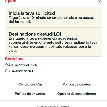
Ajuda

Inicia la teva sol.licitud
Trigaràs uns 10 minuts en emplenar els cinc passos
del formulari.
Destinacions d'estudi LCI
Enriqueix la teva experiència acadèmica
submergint-te en diferents cultures, ampliant la teva
xarxa i desenvolupant habilitats valuoses per a la
vida.
Barcelona
Àlaba Street, 124

+34932372740

Condicions d'ús
Política de cookies
Política de privacitat
Opcions de consentiment
©
2026
LCI Education