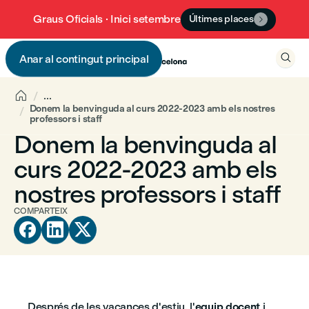
Graus Oficials · Inici setembre
Últimes places


Anar al contingut principal


...
Donem la benvinguda al curs 2022-2023 amb els nostres
professors i staff
Donem la benvinguda al
curs 2022-2023 amb els
nostres professors i staff
COMPARTEIX



Després de les vacances d'estiu, l'
equip docent
i