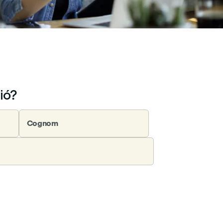
ió?
Cognom