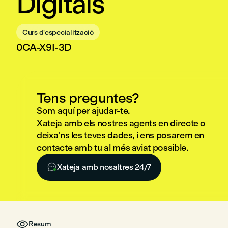
Digitals
Curs d'especialització
0CA-X9I-3D
Tens preguntes?
Som aquí per ajudar-te.
Xateja amb els nostres agents en directe o
deixa'ns les teves dades, i ens posarem en
contacte amb tu al més aviat possible.

Xateja amb nosaltres 24/7

Resum