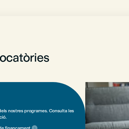
ocatòries
dels nostres programes. Consulta les
ció.
de finançament
