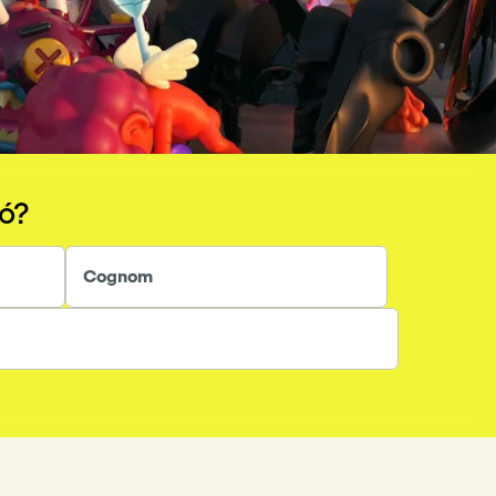
ió?
Cognom