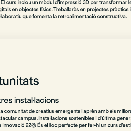
El curs inclou un mòdul d’impressió 3D per transformar l
itals en objectes físics. Treballaràs en projectes pràctics 
l·laboratiu que fomenta la retroalimentació constructiva.
unitats
res instal·lacions
na comunitat de creatius emergents i aprèn amb els millor
acular campus. Instal·lacions sostenibles i d'última gener
la innovació 22@. És el lloc perfecte per fer-hi un curs d'esti