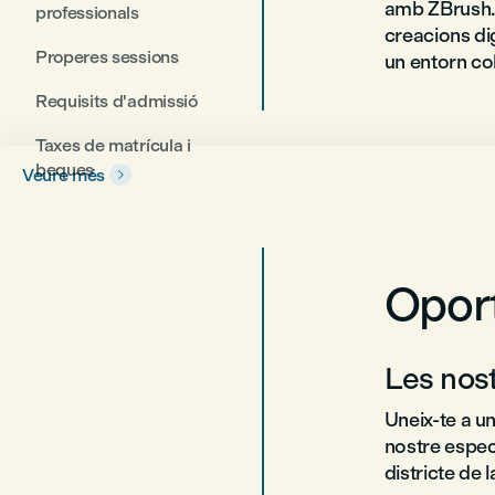
amb ZBrush. 
professionals
creacions dig
Properes sessions
un entorn co
Requisits d'admissió
Taxes de matrícula i
beques
Veure més

Oport
Les nost
Uneix-te a u
nostre espect
districte de 