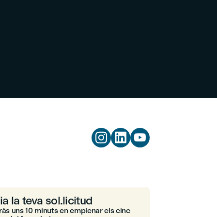



ia la teva sol.licitud
ràs uns 10 minuts en emplenar els cinc