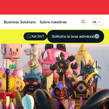
Business Solutions
Sobre nosaltres

ca


Sol·licita la teva admissió
Xat 24/7
