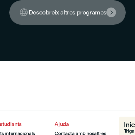

Descobreix altres programes

Inic
estudiants
Ajuda
Triga
ts internacionals
Contacta amb nosaltres