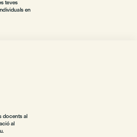
es teves
individuals en
s docents al
ació al
u.