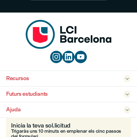



Recursos

Futurs estudiants

Ajuda

Inicia la teva sol.licitud
Trigaràs uns 10 minuts en emplenar els cinc passos
del formulari.