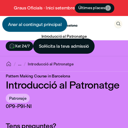
Graus Oficials · Inici setembre
Últimes places


Anar al contingut principal

Introducció al Patronatge

Sol·licita la teva admissió
Xat 24/7

...
Introducció al Patronatge
Pattern Making Course in Barcelona
Introducció al Patronatge
Patronaje
0P9-P9I-NI
Tens preguntes?