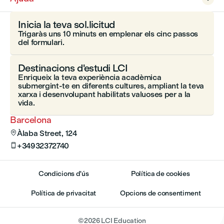
Inicia la teva sol.licitud
Trigaràs uns 10 minuts en emplenar els cinc passos
del formulari.
Destinacions d'estudi LCI
Enriqueix la teva experiència acadèmica
submergint-te en diferents cultures, ampliant la teva
xarxa i desenvolupant habilitats valuoses per a la
vida.
Barcelona
Àlaba Street, 124

+34932372740

Condicions d'ús
Política de cookies
Política de privacitat
Opcions de consentiment
©
2026
LCI Education