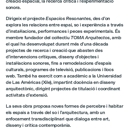
creació espacial, la recerca crítica i l’experimentació
sonora.
Dirigeix el projecte
Espacios Resonantes
, des d’on
explora les relacions entre espai, so i experiència a través
d’instal·lacions, performances i peces experimentals. És
membre fundador del col·lectiu
TOMA Arquitectos
, amb
el qual ha desenvolupat durant més d’una dècada
projectes de recerca i creació que abasten des
d’intervencions crítiques, disseny d’objectes i
instal·lacions sonores, fins a remodelacions d’espais
culturals, programes de televisió, publicacions i llocs
web. També ha exercit com a acadèmic a la Universidad
de Las Américas (Xile), impartint docència en disseny
arquitectònic, dirigint projectes de titulació i coordinant
activitats d’extensió.
La seva obra proposa noves formes de percebre i habitar
els espais a través del so i l’arquitectura, amb un
enfocament transdisciplinari que dialoga entre art,
disseny i crítica contemporània.