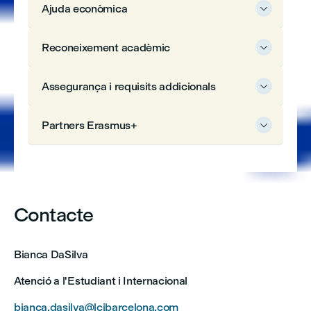
Ajuda econòmica

Reconeixement acadèmic

Assegurança i requisits addicionals

Partners Erasmus+

Contacte
Bianca DaSilva
Atenció a l'Estudiant i Internacional
bianca.dasilva@lcibarcelona.com