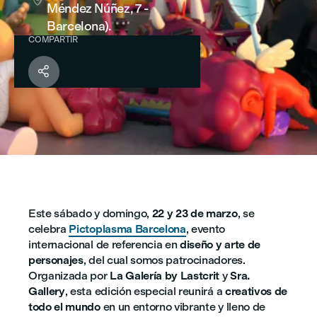

Méndez Núñez, 7 -
Barcelona).
COMPARTIR

Este sábado y domingo,
22 y 23 de marzo
, se
celebra
Pictoplasma Barcelona
, evento
internacional de referencia en
diseño y arte de
personajes
, del cual somos patrocinadores.
Organizada por
La Galería by Lastcrit
y
Sra.
Gallery
, esta edición especial reunirá a
creativos de
todo el mundo
en un entorno vibrante y lleno de