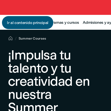
Programas y cursos
Admisiones y a
Ir al contenido principal

Summer Courses
¡Impulsa tu
talento y tu
creatividad en
nuestra
Summer