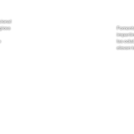
sector de las industrias
creativas para garantizar
que desarrolles habilidades
cional
alineadas con las demandas
giosa
Fomenta
del mercado laboral.
imparti
e
las col
elevan t