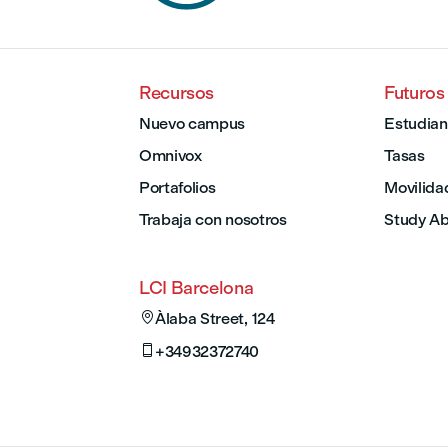
Recursos
Futuros
Nuevo campus
Estudian
Omnivox
Tasas
Portafolios
Movilida
Trabaja con nosotros
Study A
LCI Barcelona

Àlaba Street, 124

+34932372740