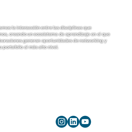
mos la interacción entre las disciplinas que
mos, creando un ecosistema de aprendizaje en el que
aboraciones generan oportunidades de networking y
u portafolio al más alto nivel.


