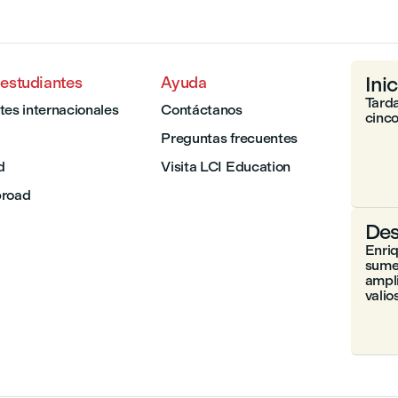
Inic
 estudiantes
Ayuda
Tarda
tes internacionales
Contáctanos
cinco
Preguntas frecuentes
d
Visita LCI Education
broad
Des
Enri
sumer
ampli
valio