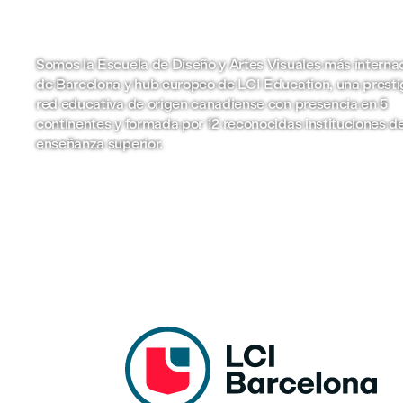
Somos la Escuela de Diseño y Artes Visuales más interna
de Barcelona y hub europeo de LCI Education, una presti
red educativa de origen canadiense con presencia en 5
continentes y formada por 12 reconocidas instituciones d
enseñanza superior.