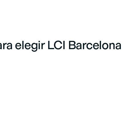
ara elegir LCI Barcelona
Un mu
Conectados con el
mundo empresarial
Tu futuro profesional es
nuestra prioridad. Por ello,
colaboramos con cientos de
empresas e instituciones del