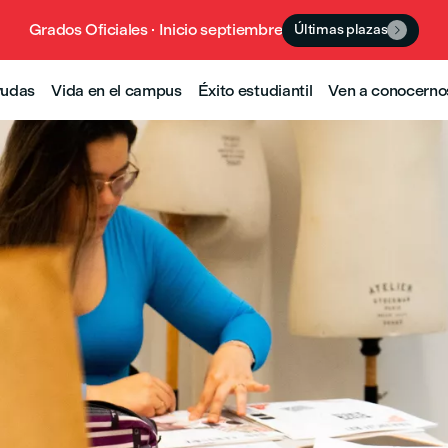
Grados Oficiales · Inicio septiembre
Últimas plazas

yudas
Vida en el campus
Éxito estudiantil
Ven a conocerno