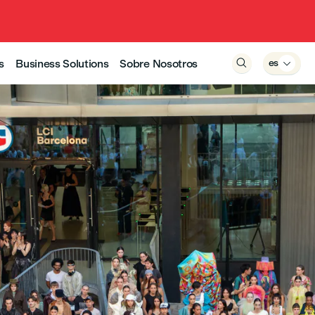
s
Business Solutions
Sobre Nosotros

es
