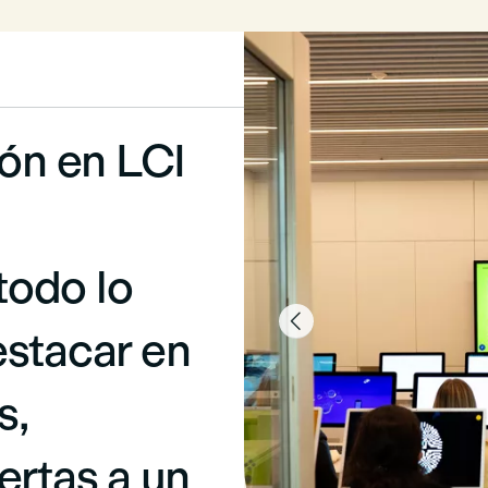
ión en LCI
todo lo

estacar en
s,
ertas a un