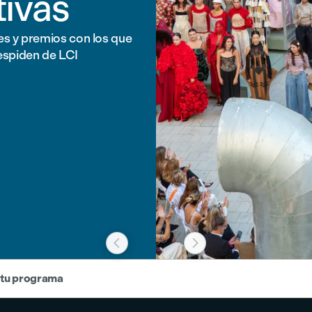
tivas
les y premios con los que
espiden de LCI


 tu programa