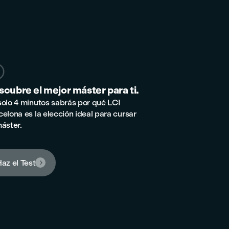

cubre el mejor máster para ti.
solo 4 minutos sabrás por qué LCI
celona es la elección ideal para cursar
máster.
az el Test
